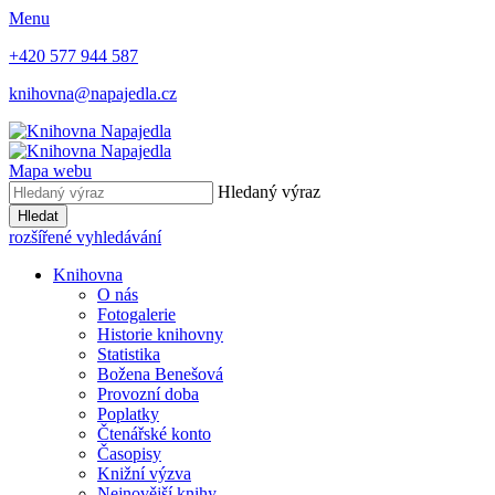
Menu
+420 577 944 587
knihovna@napajedla.cz
Mapa webu
Hledaný výraz
Hledat
rozšířené vyhledávání
Knihovna
O nás
Fotogalerie
Historie knihovny
Statistika
Božena Benešová
Provozní doba
Poplatky
Čtenářské konto
Časopisy
Knižní výzva
Nejnovější knihy