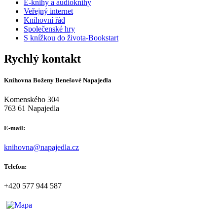
E-knihy a audioknihy
Veřejný internet
Knihovní řád
Společenské hry
S knížkou do života-Bookstart
Rychlý kontakt
Knihovna Boženy Benešové Napajedla
Komenského 304
763 61 Napajedla
E-mail:
knihovna@napajedla.cz
Telefon:
+420 577 944 587