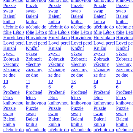
knihovnou
knihovnou
knihovnou
knihovnou
knihovnou
knihovn
Puzzle
Puzzle
Puzzle
Puzzle
Puzzle
Puzzle
swap
swap
swap
swap
swap
swap
Balení
Balení
Balení
Balení
Balení
Balení
knih a
knih a
knih a
knih a
knih a
knih a
učebnic do
učebnic do
učebnic do
učebnic do
učebnic do
učebnic 
fólie
Léto s
fólie
Léto s
fólie
Léto s
fólie
Léto s
fólie
Léto s
fólie
Lét
Hurvínkem
Hurvínkem
Hurvínkem
Hurvínkem
Hurvínkem
Hurvínk
Lovci perel
Lovci perel
Lovci perel
Lovci perel
Lovci perel
Lovci pe
Knižní
Knižní
Knižní
Knižní
Knižní
Knižní
výzva
výzva
výzva
výzva
výzva
výzva
Zobrazit
Zobrazit
Zobrazit
Zobrazit
Zobrazit
Zobrazit
všechny
všechny
všechny
všechny
všechny
všechny
záznamy
záznamy
záznamy
záznamy
záznamy
záznamy
ze dne
ze dne
ze dne
ze dne
ze dne
ze dne
10
11
12
13
14
15
6
6
6
6
6
6
Pročtené
Pročtené
Pročtené
Pročtené
Pročtené
Pročtené
léto s
léto s
léto s
léto s
léto s
léto s
knihovnou
knihovnou
knihovnou
knihovnou
knihovnou
knihovn
Puzzle
Puzzle
Puzzle
Puzzle
Puzzle
Puzzle
swap
swap
swap
swap
swap
swap
Balení
Balení
Balení
Balení
Balení
Balení
knih a
knih a
knih a
knih a
knih a
knih a
učebnic do
učebnic do
učebnic do
učebnic do
učebnic do
učebnic 