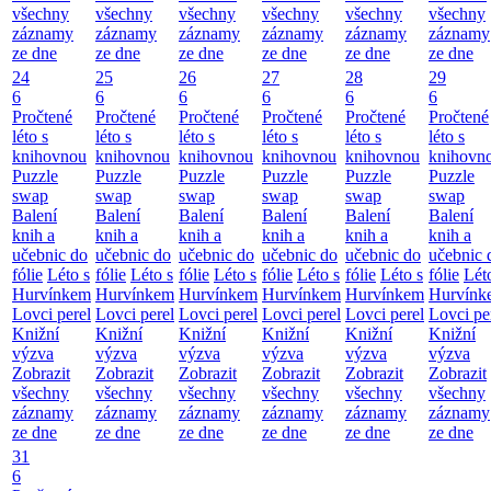
všechny
všechny
všechny
všechny
všechny
všechny
záznamy
záznamy
záznamy
záznamy
záznamy
záznamy
ze dne
ze dne
ze dne
ze dne
ze dne
ze dne
24
25
26
27
28
29
6
6
6
6
6
6
Pročtené
Pročtené
Pročtené
Pročtené
Pročtené
Pročtené
léto s
léto s
léto s
léto s
léto s
léto s
knihovnou
knihovnou
knihovnou
knihovnou
knihovnou
knihovn
Puzzle
Puzzle
Puzzle
Puzzle
Puzzle
Puzzle
swap
swap
swap
swap
swap
swap
Balení
Balení
Balení
Balení
Balení
Balení
knih a
knih a
knih a
knih a
knih a
knih a
učebnic do
učebnic do
učebnic do
učebnic do
učebnic do
učebnic 
fólie
Léto s
fólie
Léto s
fólie
Léto s
fólie
Léto s
fólie
Léto s
fólie
Lét
Hurvínkem
Hurvínkem
Hurvínkem
Hurvínkem
Hurvínkem
Hurvínk
Lovci perel
Lovci perel
Lovci perel
Lovci perel
Lovci perel
Lovci pe
Knižní
Knižní
Knižní
Knižní
Knižní
Knižní
výzva
výzva
výzva
výzva
výzva
výzva
Zobrazit
Zobrazit
Zobrazit
Zobrazit
Zobrazit
Zobrazit
všechny
všechny
všechny
všechny
všechny
všechny
záznamy
záznamy
záznamy
záznamy
záznamy
záznamy
ze dne
ze dne
ze dne
ze dne
ze dne
ze dne
31
6