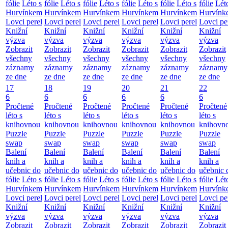
fólie
Léto s
fólie
Léto s
fólie
Léto s
fólie
Léto s
fólie
Léto s
fólie
Lét
Hurvínkem
Hurvínkem
Hurvínkem
Hurvínkem
Hurvínkem
Hurvínk
Lovci perel
Lovci perel
Lovci perel
Lovci perel
Lovci perel
Lovci pe
Knižní
Knižní
Knižní
Knižní
Knižní
Knižní
výzva
výzva
výzva
výzva
výzva
výzva
Zobrazit
Zobrazit
Zobrazit
Zobrazit
Zobrazit
Zobrazit
všechny
všechny
všechny
všechny
všechny
všechny
záznamy
záznamy
záznamy
záznamy
záznamy
záznamy
ze dne
ze dne
ze dne
ze dne
ze dne
ze dne
17
18
19
20
21
22
6
6
6
6
6
6
Pročtené
Pročtené
Pročtené
Pročtené
Pročtené
Pročtené
léto s
léto s
léto s
léto s
léto s
léto s
knihovnou
knihovnou
knihovnou
knihovnou
knihovnou
knihovn
Puzzle
Puzzle
Puzzle
Puzzle
Puzzle
Puzzle
swap
swap
swap
swap
swap
swap
Balení
Balení
Balení
Balení
Balení
Balení
knih a
knih a
knih a
knih a
knih a
knih a
učebnic do
učebnic do
učebnic do
učebnic do
učebnic do
učebnic 
fólie
Léto s
fólie
Léto s
fólie
Léto s
fólie
Léto s
fólie
Léto s
fólie
Lét
Hurvínkem
Hurvínkem
Hurvínkem
Hurvínkem
Hurvínkem
Hurvínk
Lovci perel
Lovci perel
Lovci perel
Lovci perel
Lovci perel
Lovci pe
Knižní
Knižní
Knižní
Knižní
Knižní
Knižní
výzva
výzva
výzva
výzva
výzva
výzva
Zobrazit
Zobrazit
Zobrazit
Zobrazit
Zobrazit
Zobrazit