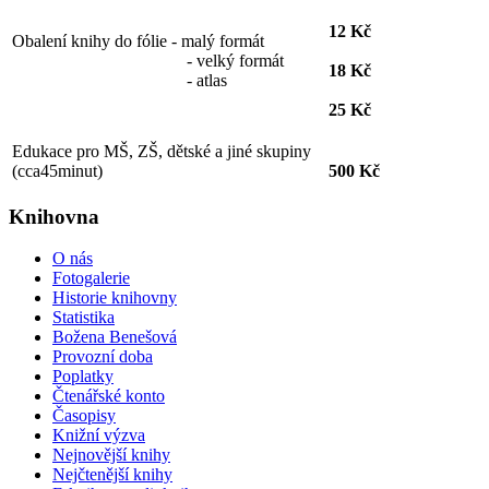
12 Kč
Obalení knihy do fólie - malý formát
- velký formát
18 Kč
- atlas
25 Kč
Edukace pro MŠ, ZŠ, dětské a jiné skupiny
(cca45minut)
500 Kč
Knihovna
O nás
Fotogalerie
Historie knihovny
Statistika
Božena Benešová
Provozní doba
Poplatky
Čtenářské konto
Časopisy
Knižní výzva
Nejnovější knihy
Nejčtenější knihy