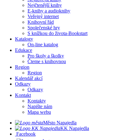
Nejčtenější knihy
E-knihy a audioknihy
Veřejný internet
Knihovní řád
Společenské hry
S knížkou do života-Bookstart
Katalogy
On-line katalog
Edukace
Pro školy a školky
Čteme s knihovnou
Region
Region
Kalendář akcí
Odkazy
Odkazy
Kontakt
Kontakty
Napište nám
Mapa webu
Město Napajedla
KK Napajedla
Facebook