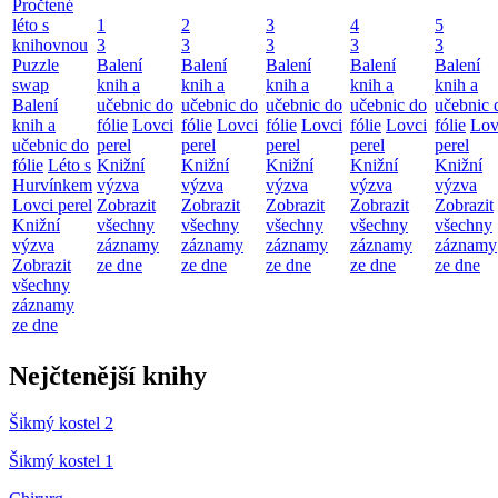
Pročtené
léto s
1
2
3
4
5
knihovnou
3
3
3
3
3
Puzzle
Balení
Balení
Balení
Balení
Balení
swap
knih a
knih a
knih a
knih a
knih a
Balení
učebnic do
učebnic do
učebnic do
učebnic do
učebnic 
knih a
fólie
Lovci
fólie
Lovci
fólie
Lovci
fólie
Lovci
fólie
Lov
učebnic do
perel
perel
perel
perel
perel
fólie
Léto s
Knižní
Knižní
Knižní
Knižní
Knižní
Hurvínkem
výzva
výzva
výzva
výzva
výzva
Lovci perel
Zobrazit
Zobrazit
Zobrazit
Zobrazit
Zobrazit
Knižní
všechny
všechny
všechny
všechny
všechny
výzva
záznamy
záznamy
záznamy
záznamy
záznamy
Zobrazit
ze dne
ze dne
ze dne
ze dne
ze dne
všechny
záznamy
ze dne
Nejčtenější knihy
Šikmý kostel 2
Šikmý kostel 1