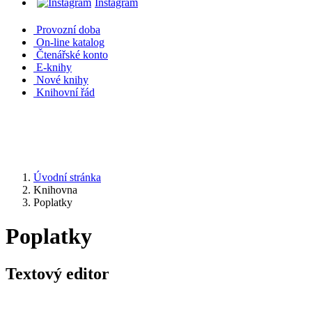
Instagram
Provozní doba
On-line katalog
Čtenářské konto
E-knihy
Nové knihy
Knihovní řád
Úvodní stránka
Knihovna
Poplatky
Poplatky
Textový editor