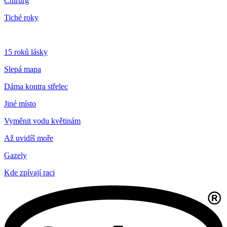
Chirurg
Tiché roky
15 roků lásky
Slepá mapa
Dáma kontra střelec
Jiné místo
Vyměnit vodu květinám
Až uvidíš moře
Gazely
Kde zpívají raci