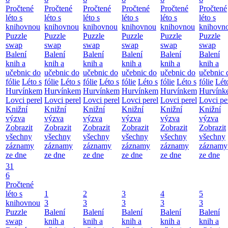
Pročtené
Pročtené
Pročtené
Pročtené
Pročtené
Pročtené
léto s
léto s
léto s
léto s
léto s
léto s
knihovnou
knihovnou
knihovnou
knihovnou
knihovnou
knihovn
Puzzle
Puzzle
Puzzle
Puzzle
Puzzle
Puzzle
swap
swap
swap
swap
swap
swap
Balení
Balení
Balení
Balení
Balení
Balení
knih a
knih a
knih a
knih a
knih a
knih a
učebnic do
učebnic do
učebnic do
učebnic do
učebnic do
učebnic 
fólie
Léto s
fólie
Léto s
fólie
Léto s
fólie
Léto s
fólie
Léto s
fólie
Lét
Hurvínkem
Hurvínkem
Hurvínkem
Hurvínkem
Hurvínkem
Hurvínk
Lovci perel
Lovci perel
Lovci perel
Lovci perel
Lovci perel
Lovci pe
Knižní
Knižní
Knižní
Knižní
Knižní
Knižní
výzva
výzva
výzva
výzva
výzva
výzva
Zobrazit
Zobrazit
Zobrazit
Zobrazit
Zobrazit
Zobrazit
všechny
všechny
všechny
všechny
všechny
všechny
záznamy
záznamy
záznamy
záznamy
záznamy
záznamy
ze dne
ze dne
ze dne
ze dne
ze dne
ze dne
31
6
Pročtené
léto s
1
2
3
4
5
knihovnou
3
3
3
3
3
Puzzle
Balení
Balení
Balení
Balení
Balení
swap
knih a
knih a
knih a
knih a
knih a