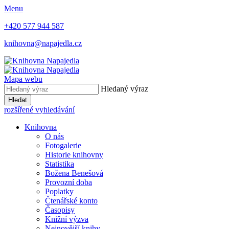
Menu
+420 577 944 587
knihovna@napajedla.cz
Mapa webu
Hledaný výraz
Hledat
rozšířené vyhledávání
Knihovna
O nás
Fotogalerie
Historie knihovny
Statistika
Božena Benešová
Provozní doba
Poplatky
Čtenářské konto
Časopisy
Knižní výzva
Nejnovější knihy