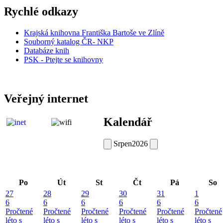
Rychlé odkazy
Krajská knihovna Františka Bartoše ve Zlíně
Souborný katalog ČR- NKP
Databáze knih
PSK - Ptejte se knihovny
Veřejný internet
Kalendář
Srpen
2026
Po
Út
St
Čt
Pá
So
27
28
29
30
31
1
6
6
6
6
6
6
Pročtené
Pročtené
Pročtené
Pročtené
Pročtené
Pročtené
léto s
léto s
léto s
léto s
léto s
léto s