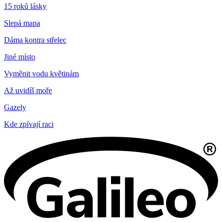
15 roků lásky
Slepá mapa
Dáma kontra střelec
Jiné místo
Vyměnit vodu květinám
Až uvidíš moře
Gazely
Kde zpívají raci