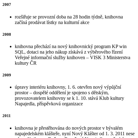
2007
rozšiřuje se provozní doba na 28 hodin týdně, knihovna
začíná prodávat lístky na kulturní akce
2008
knihovna přechází na nový knihovnický program KP win
SQL, dotaci na jeho nákup získává z výběrového řízení
Veřejné informační služby knihoven – VISK 3 Ministerstva
kultury ČR
2009
úpravy interiéru knihovny, 1. 6. otevřen nový výpůjční
prostor – dospělé oddělení je spojeno s dětským,
provozovatelem knihovny se k 1. 10. stává Klub kultury
Napajedla, příspěvková organizace
2011
knihovna je přestěhována do nových prostor v bývalém
napajedelském klášteře, nyní Nový Klášter od 1. 3. 2011 nese