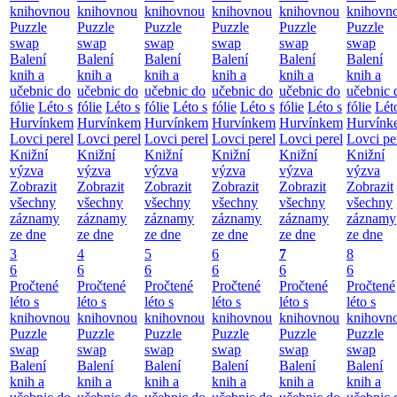
knihovnou
knihovnou
knihovnou
knihovnou
knihovnou
knihovn
Puzzle
Puzzle
Puzzle
Puzzle
Puzzle
Puzzle
swap
swap
swap
swap
swap
swap
Balení
Balení
Balení
Balení
Balení
Balení
knih a
knih a
knih a
knih a
knih a
knih a
učebnic do
učebnic do
učebnic do
učebnic do
učebnic do
učebnic 
fólie
Léto s
fólie
Léto s
fólie
Léto s
fólie
Léto s
fólie
Léto s
fólie
Lét
Hurvínkem
Hurvínkem
Hurvínkem
Hurvínkem
Hurvínkem
Hurvínk
Lovci perel
Lovci perel
Lovci perel
Lovci perel
Lovci perel
Lovci pe
Knižní
Knižní
Knižní
Knižní
Knižní
Knižní
výzva
výzva
výzva
výzva
výzva
výzva
Zobrazit
Zobrazit
Zobrazit
Zobrazit
Zobrazit
Zobrazit
všechny
všechny
všechny
všechny
všechny
všechny
záznamy
záznamy
záznamy
záznamy
záznamy
záznamy
ze dne
ze dne
ze dne
ze dne
ze dne
ze dne
3
4
5
6
7
8
6
6
6
6
6
6
Pročtené
Pročtené
Pročtené
Pročtené
Pročtené
Pročtené
léto s
léto s
léto s
léto s
léto s
léto s
knihovnou
knihovnou
knihovnou
knihovnou
knihovnou
knihovn
Puzzle
Puzzle
Puzzle
Puzzle
Puzzle
Puzzle
swap
swap
swap
swap
swap
swap
Balení
Balení
Balení
Balení
Balení
Balení
knih a
knih a
knih a
knih a
knih a
knih a