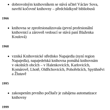
dobrovolným knihovníkem se stává učitel Václav Sova,
navrhl kočovné knihovny – předchůdkyně bibliobusů
1966
knihovna se zprofesionalizovala (první profesionální
knihovnicí a zároveň vedoucí se stává paní Blaženka
Koulová)
1968
vzniká Knihovnické středisko Napajedla (nyní region
Napajedla), napajedelská knihovna pomáhá knihovnám
v okolních obcích – v Halenkovicích, Karlovicích,
Komárově, Lhotě, Oldřichovicích, Pohořelicích, Spytihněvi
a Žlutavě
1995
zakoupením prvního počítače je zahájena automatizace
knihovny
1999