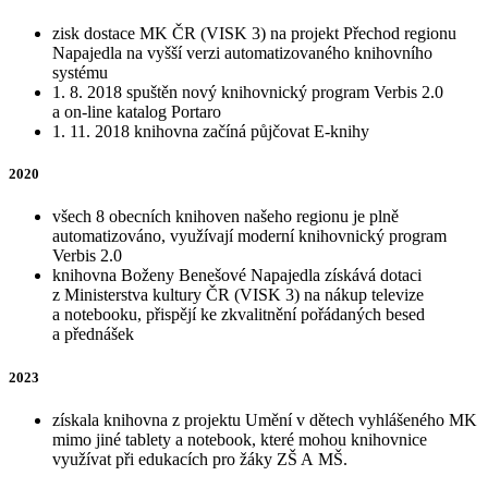
zisk dostace MK ČR (VISK 3) na projekt Přechod regionu
Napajedla na vyšší verzi automatizovaného knihovního
systému
1. 8. 2018 spuštěn nový knihovnický program Verbis 2.0
a on-line katalog Portaro
1. 11. 2018 knihovna začíná půjčovat E-knihy
2020
všech 8 obecních knihoven našeho regionu je plně
automatizováno, využívají moderní knihovnický program
Verbis 2.0
knihovna Boženy Benešové Napajedla získává dotaci
z Ministerstva kultury ČR (VISK 3) na nákup televize
a notebooku, přispějí ke zkvalitnění pořádaných besed
a přednášek
2023
získala knihovna z projektu Umění v dětech vyhlášeného MK
mimo jiné tablety a notebook, které mohou knihovnice
využívat při edukacích pro žáky ZŠ A MŠ.