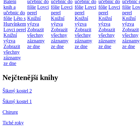
Balení
učebnic do
učebnic do
učebnic do
učebnic do
učebnic 
knih a
fólie
Lovci
fólie
Lovci
fólie
Lovci
fólie
Lovci
fólie
Lov
učebnic do
perel
perel
perel
perel
perel
fólie
Léto s
Knižní
Knižní
Knižní
Knižní
Knižní
Hurvínkem
výzva
výzva
výzva
výzva
výzva
Lovci perel
Zobrazit
Zobrazit
Zobrazit
Zobrazit
Zobrazit
Knižní
všechny
všechny
všechny
všechny
všechny
výzva
záznamy
záznamy
záznamy
záznamy
záznamy
Zobrazit
ze dne
ze dne
ze dne
ze dne
ze dne
všechny
záznamy
ze dne
Nejčtenější knihy
Šikmý kostel 2
Šikmý kostel 1
Chirurg
Tiché roky