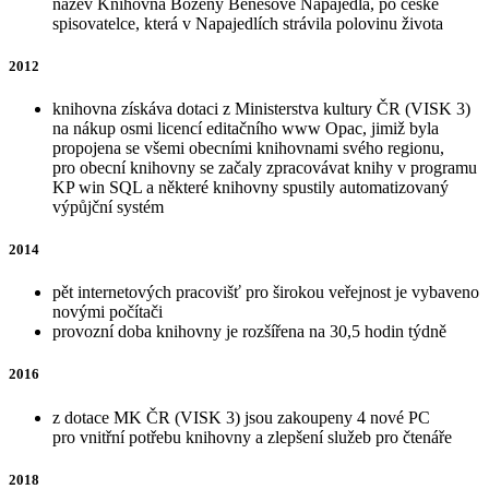
název Knihovna Boženy Benešové Napajedla, po české
spisovatelce, která v Napajedlích strávila polovinu života
2012
knihovna získáva dotaci z Ministerstva kultury ČR (VISK 3)
na nákup osmi licencí editačního www Opac, jimiž byla
propojena se všemi obecními knihovnami svého regionu,
pro obecní knihovny se začaly zpracovávat knihy v programu
KP win SQL a některé knihovny spustily automatizovaný
výpůjční systém
2014
pět internetových pracovišť pro širokou veřejnost je vybaveno
novými počítači
provozní doba knihovny je rozšířena na 30,5 hodin týdně
2016
z dotace MK ČR (VISK 3) jsou zakoupeny 4 nové PC
pro vnitřní potřebu knihovny a zlepšení služeb pro čtenáře
2018