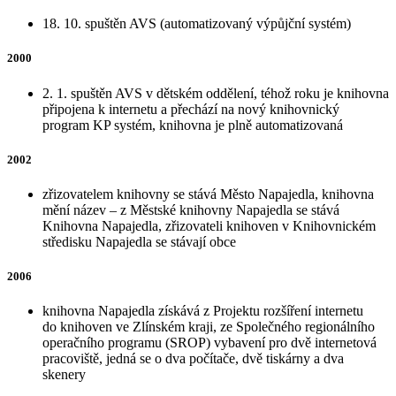
18. 10. spuštěn AVS (automatizovaný výpůjční systém)
2000
2. 1. spuštěn AVS v dětském oddělení, téhož roku je knihovna
připojena k internetu a přechází na nový knihovnický
program KP systém, knihovna je plně automatizovaná
2002
zřizovatelem knihovny se stává Město Napajedla, knihovna
mění název – z Městské knihovny Napajedla se stává
Knihovna Napajedla, zřizovateli knihoven v Knihovnickém
středisku Napajedla se stávají obce
2006
knihovna Napajedla získává z Projektu rozšíření internetu
do knihoven ve Zlínském kraji, ze Společného regionálního
operačního programu (SROP) vybavení pro dvě internetová
pracoviště, jedná se o dva počítače, dvě tiskárny a dva
skenery