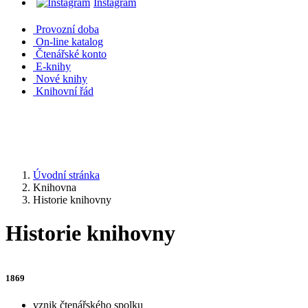
Instagram
Provozní doba
On-line katalog
Čtenářské konto
E-knihy
Nové knihy
Knihovní řád
Úvodní stránka
Knihovna
Historie knihovny
Historie knihovny
1869
vznik čtenářského spolku