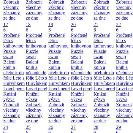
Zobrazit
Zobrazit
Zobrazit
Zobrazit
Zobrazit
Zobrazit
všechny
všechny
všechny
všechny
všechny
všechny
záznamy
záznamy
záznamy
záznamy
záznamy
záznamy
ze dne
ze dne
ze dne
ze dne
ze dne
ze dne
17
18
19
20
21
22
6
6
6
6
6
6
Pročtené
Pročtené
Pročtené
Pročtené
Pročtené
Pročtené
léto s
léto s
léto s
léto s
léto s
léto s
knihovnou
knihovnou
knihovnou
knihovnou
knihovnou
knihovn
Puzzle
Puzzle
Puzzle
Puzzle
Puzzle
Puzzle
swap
swap
swap
swap
swap
swap
Balení
Balení
Balení
Balení
Balení
Balení
knih a
knih a
knih a
knih a
knih a
knih a
učebnic do
učebnic do
učebnic do
učebnic do
učebnic do
učebnic 
fólie
Léto s
fólie
Léto s
fólie
Léto s
fólie
Léto s
fólie
Léto s
fólie
Lét
Hurvínkem
Hurvínkem
Hurvínkem
Hurvínkem
Hurvínkem
Hurvínk
Lovci perel
Lovci perel
Lovci perel
Lovci perel
Lovci perel
Lovci pe
Knižní
Knižní
Knižní
Knižní
Knižní
Knižní
výzva
výzva
výzva
výzva
výzva
výzva
Zobrazit
Zobrazit
Zobrazit
Zobrazit
Zobrazit
Zobrazit
všechny
všechny
všechny
všechny
všechny
všechny
záznamy
záznamy
záznamy
záznamy
záznamy
záznamy
ze dne
ze dne
ze dne
ze dne
ze dne
ze dne
24
25
26
27
28
29
6
6
6
6
6
6