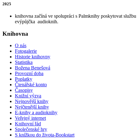
2025
knihovna začíná ve spolupráci s Palmknihy poskytovat službu
evýpůjčka audioknih.
Knihovna
O nás
Fotogalerie
Historie knihovny
Statistika
Božena Benešová
Provozní doba
Poplatky
Čtenářské konto
Časopisy
Knižní výzva
Nejnovější knihy
Nejčtenější knihy
E-knihy a audioknihy
Veřejný internet
Knihovní řád
Společenské hry
S knížkou do života-Bookstart