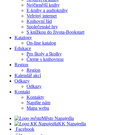
Nejčtenější knihy
E-knihy a audioknihy
Veřejný internet
Knihovní řád
Společenské hry
S knížkou do života-Bookstart
Katalogy
On-line katalog
Edukace
Pro školy a školky
Čteme s knihovnou
Region
Region
Kalendář akcí
Odkazy
Odkazy
Kontakt
Kontakty
Napište nám
Mapa webu
Město Napajedla
KK Napajedla
Facebook