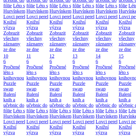
učebnic do
učebnic do
učebnic do
učebnic do
učebnic do
učebnic 
fólie
Léto s
fólie
Léto s
fólie
Léto s
fólie
Léto s
fólie
Léto s
fólie
Lét
Hurvínkem
Hurvínkem
Hurvínkem
Hurvínkem
Hurvínkem
Hurvínk
Lovci perel
Lovci perel
Lovci perel
Lovci perel
Lovci perel
Lovci pe
Knižní
Knižní
Knižní
Knižní
Knižní
Knižní
výzva
výzva
výzva
výzva
výzva
výzva
Zobrazit
Zobrazit
Zobrazit
Zobrazit
Zobrazit
Zobrazit
všechny
všechny
všechny
všechny
všechny
všechny
záznamy
záznamy
záznamy
záznamy
záznamy
záznamy
ze dne
ze dne
ze dne
ze dne
ze dne
ze dne
10
11
12
13
14
15
6
6
6
6
6
6
Pročtené
Pročtené
Pročtené
Pročtené
Pročtené
Pročtené
léto s
léto s
léto s
léto s
léto s
léto s
knihovnou
knihovnou
knihovnou
knihovnou
knihovnou
knihovn
Puzzle
Puzzle
Puzzle
Puzzle
Puzzle
Puzzle
swap
swap
swap
swap
swap
swap
Balení
Balení
Balení
Balení
Balení
Balení
knih a
knih a
knih a
knih a
knih a
knih a
učebnic do
učebnic do
učebnic do
učebnic do
učebnic do
učebnic 
fólie
Léto s
fólie
Léto s
fólie
Léto s
fólie
Léto s
fólie
Léto s
fólie
Lét
Hurvínkem
Hurvínkem
Hurvínkem
Hurvínkem
Hurvínkem
Hurvínk
Lovci perel
Lovci perel
Lovci perel
Lovci perel
Lovci perel
Lovci pe
Knižní
Knižní
Knižní
Knižní
Knižní
Knižní
výzva
výzva
výzva
výzva
výzva
výzva