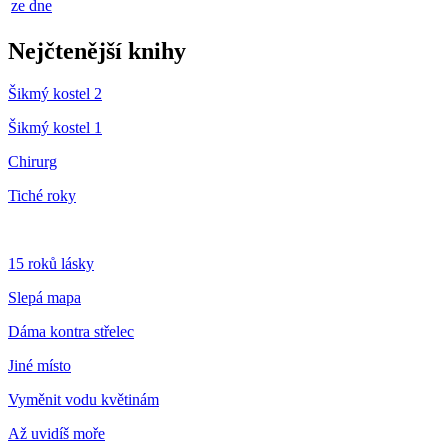
ze dne
Nejčtenější knihy
Šikmý kostel 2
Šikmý kostel 1
Chirurg
Tiché roky
15 roků lásky
Slepá mapa
Dáma kontra střelec
Jiné místo
Vyměnit vodu květinám
Až uvidíš moře