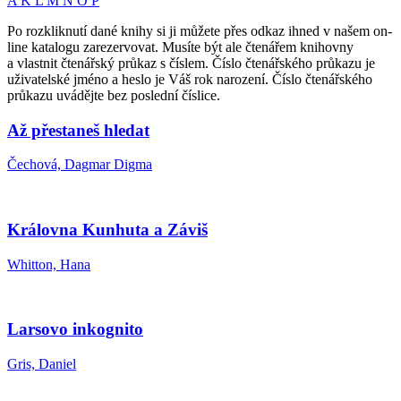
A
K
L
M
N
O
P
Po rozkliknutí dané knihy si ji můžete přes odkaz ihned v našem on-
line katalogu zarezervovat. Musíte být ale čtenářem knihovny
a vlastnit čtenářský průkaz s číslem. Číslo čtenářského průkazu je
uživatelské jméno a heslo je Váš rok narození. Číslo čtenářského
průkazu uvádějte bez poslední číslice.
Až přestaneš hledat
Čechová, Dagmar Digma
Královna Kunhuta a Záviš
Whitton, Hana
Larsovo inkognito
Gris, Daniel