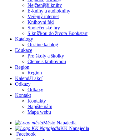
Nejčtenější knihy
E-knihy a audioknihy
Veřejný internet
Knihovní řád
Společenské hry
S knížkou do života-Bookstart
Katalogy
On-line katalog
Edukace
Pro školy a školky
Čteme s knihovnou
Region
Region
Kalendář akcí
Odkazy
Odkazy
Kontakt
Kontakty
Napište nám
Mapa webu
Město Napajedla
KK Napajedla
Facebook