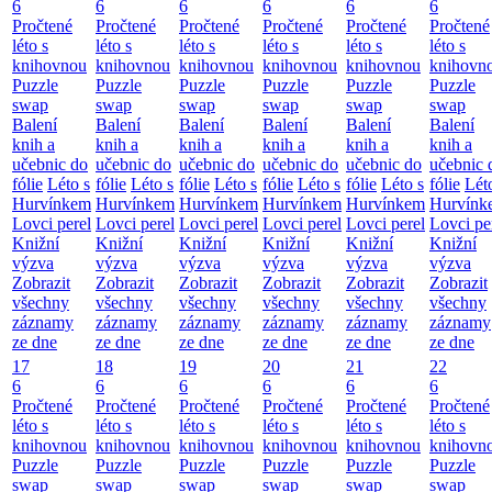
6
6
6
6
6
6
Pročtené
Pročtené
Pročtené
Pročtené
Pročtené
Pročtené
léto s
léto s
léto s
léto s
léto s
léto s
knihovnou
knihovnou
knihovnou
knihovnou
knihovnou
knihovn
Puzzle
Puzzle
Puzzle
Puzzle
Puzzle
Puzzle
swap
swap
swap
swap
swap
swap
Balení
Balení
Balení
Balení
Balení
Balení
knih a
knih a
knih a
knih a
knih a
knih a
učebnic do
učebnic do
učebnic do
učebnic do
učebnic do
učebnic 
fólie
Léto s
fólie
Léto s
fólie
Léto s
fólie
Léto s
fólie
Léto s
fólie
Lét
Hurvínkem
Hurvínkem
Hurvínkem
Hurvínkem
Hurvínkem
Hurvínk
Lovci perel
Lovci perel
Lovci perel
Lovci perel
Lovci perel
Lovci pe
Knižní
Knižní
Knižní
Knižní
Knižní
Knižní
výzva
výzva
výzva
výzva
výzva
výzva
Zobrazit
Zobrazit
Zobrazit
Zobrazit
Zobrazit
Zobrazit
všechny
všechny
všechny
všechny
všechny
všechny
záznamy
záznamy
záznamy
záznamy
záznamy
záznamy
ze dne
ze dne
ze dne
ze dne
ze dne
ze dne
17
18
19
20
21
22
6
6
6
6
6
6
Pročtené
Pročtené
Pročtené
Pročtené
Pročtené
Pročtené
léto s
léto s
léto s
léto s
léto s
léto s
knihovnou
knihovnou
knihovnou
knihovnou
knihovnou
knihovn
Puzzle
Puzzle
Puzzle
Puzzle
Puzzle
Puzzle
swap
swap
swap
swap
swap
swap