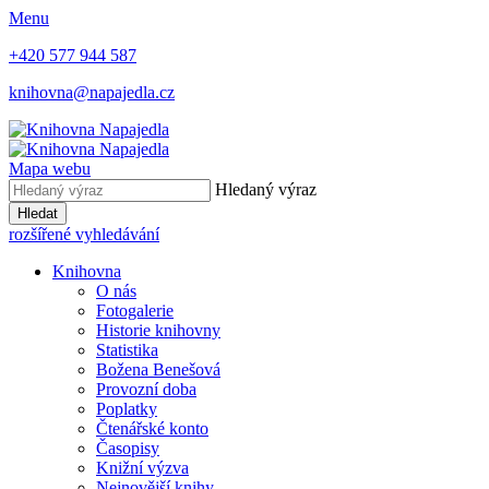
Menu
+420 577 944 587
knihovna@napajedla.cz
Mapa webu
Hledaný výraz
Hledat
rozšířené vyhledávání
Knihovna
O nás
Fotogalerie
Historie knihovny
Statistika
Božena Benešová
Provozní doba
Poplatky
Čtenářské konto
Časopisy
Knižní výzva
Nejnovější knihy