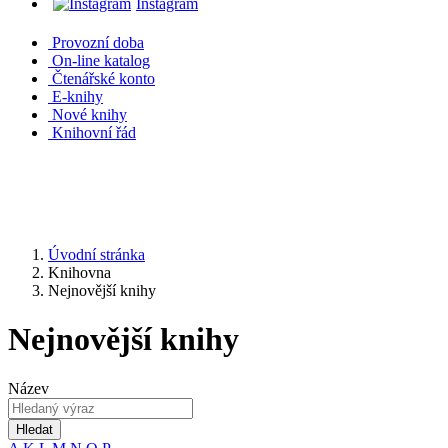
Instagram
Provozní doba
On-line katalog
Čtenářské konto
E-knihy
Nové knihy
Knihovní řád
Úvodní stránka
Knihovna
Nejnovější knihy
Nejnovější knihy
Název
Hledat