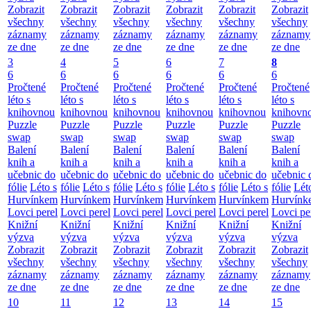
Zobrazit
Zobrazit
Zobrazit
Zobrazit
Zobrazit
Zobrazit
všechny
všechny
všechny
všechny
všechny
všechny
záznamy
záznamy
záznamy
záznamy
záznamy
záznamy
ze dne
ze dne
ze dne
ze dne
ze dne
ze dne
3
4
5
6
7
8
6
6
6
6
6
6
Pročtené
Pročtené
Pročtené
Pročtené
Pročtené
Pročtené
léto s
léto s
léto s
léto s
léto s
léto s
knihovnou
knihovnou
knihovnou
knihovnou
knihovnou
knihovn
Puzzle
Puzzle
Puzzle
Puzzle
Puzzle
Puzzle
swap
swap
swap
swap
swap
swap
Balení
Balení
Balení
Balení
Balení
Balení
knih a
knih a
knih a
knih a
knih a
knih a
učebnic do
učebnic do
učebnic do
učebnic do
učebnic do
učebnic 
fólie
Léto s
fólie
Léto s
fólie
Léto s
fólie
Léto s
fólie
Léto s
fólie
Lét
Hurvínkem
Hurvínkem
Hurvínkem
Hurvínkem
Hurvínkem
Hurvínk
Lovci perel
Lovci perel
Lovci perel
Lovci perel
Lovci perel
Lovci pe
Knižní
Knižní
Knižní
Knižní
Knižní
Knižní
výzva
výzva
výzva
výzva
výzva
výzva
Zobrazit
Zobrazit
Zobrazit
Zobrazit
Zobrazit
Zobrazit
všechny
všechny
všechny
všechny
všechny
všechny
záznamy
záznamy
záznamy
záznamy
záznamy
záznamy
ze dne
ze dne
ze dne
ze dne
ze dne
ze dne
10
11
12
13
14
15