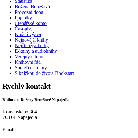
Statistika
Božena Benešová
Provozní doba
Poplatky
Čtenářské konto
Časopisy
Knižní výzva
Nejnovější knihy
Nejčtenější knihy
E-knihy a audioknihy
Veřejný internet
Knihovní řád
Společenské hry
S knížkou do života-Bookstart
Rychlý kontakt
Knihovna Boženy Benešové Napajedla
Komenského 304
763 61 Napajedla
E-mail: