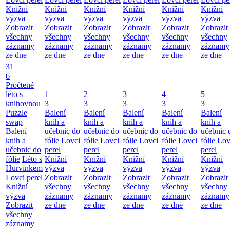
Knižní
Knižní
Knižní
Knižní
Knižní
Knižní
výzva
výzva
výzva
výzva
výzva
výzva
Zobrazit
Zobrazit
Zobrazit
Zobrazit
Zobrazit
Zobrazit
všechny
všechny
všechny
všechny
všechny
všechny
záznamy
záznamy
záznamy
záznamy
záznamy
záznamy
ze dne
ze dne
ze dne
ze dne
ze dne
ze dne
31
6
Pročtené
léto s
1
2
3
4
5
knihovnou
3
3
3
3
3
Puzzle
Balení
Balení
Balení
Balení
Balení
swap
knih a
knih a
knih a
knih a
knih a
Balení
učebnic do
učebnic do
učebnic do
učebnic do
učebnic 
knih a
fólie
Lovci
fólie
Lovci
fólie
Lovci
fólie
Lovci
fólie
Lov
učebnic do
perel
perel
perel
perel
perel
fólie
Léto s
Knižní
Knižní
Knižní
Knižní
Knižní
Hurvínkem
výzva
výzva
výzva
výzva
výzva
Lovci perel
Zobrazit
Zobrazit
Zobrazit
Zobrazit
Zobrazit
Knižní
všechny
všechny
všechny
všechny
všechny
výzva
záznamy
záznamy
záznamy
záznamy
záznamy
Zobrazit
ze dne
ze dne
ze dne
ze dne
ze dne
všechny
záznamy