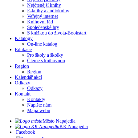
Nejčtenější knihy
E-knihy a audioknihy
Veřejný internet
Knihovní řád
Společenské hry
S knížkou do života-Bookstart
Katalogy
On-line katalog
Edukace
Pro školy a školky
Čteme s knihovnou
Region
Region
Kalendář akcí
Odkazy
Odkazy
Kontakt
Kontakty
Napište nám
Mapa webu
Město Napajedla
KK Napajedla
Facebook