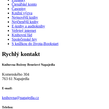
Čtenářské konto
Časopisy
Knižní výzva
Nejnovější knihy
Nejčtenější knihy
E-knihy a audioknihy
Veřejný internet
Knihovní řád
Společenské hry
S knížkou do života-Bookstart
Rychlý kontakt
Knihovna Boženy Benešové Napajedla
Komenského 304
763 61 Napajedla
E-mail:
knihovna@napajedla.cz
Telefon: