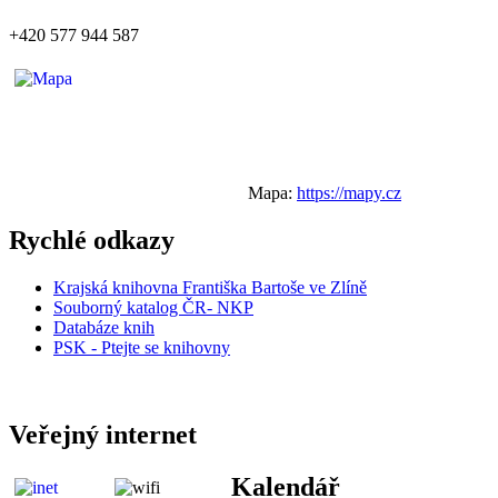
+420 577 944 587
Mapa:
https://mapy.cz
Rychlé odkazy
Krajská knihovna Františka Bartoše ve Zlíně
Souborný katalog ČR- NKP
Databáze knih
PSK - Ptejte se knihovny
Veřejný internet
Kalendář