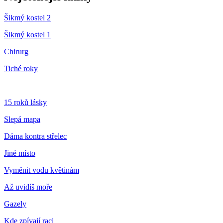
Šikmý kostel 2
Šikmý kostel 1
Chirurg
Tiché roky
15 roků lásky
Slepá mapa
Dáma kontra střelec
Jiné místo
Vyměnit vodu květinám
Až uvidíš moře
Gazely
Kde zpívají raci