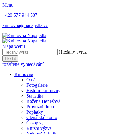
Menu
+420 577 944 587
knihovna@napajedla.cz
Mapa webu
Hledaný výraz
Hledat
rozšířené vyhledávání
Knihovna
O nás
Fotogalerie
Historie knihovny
Statistika
Božena Benešová
Provozní doba
Poplatky
Čtenářské konto
Časopisy
Knižní výzva
Nejnovější knihy