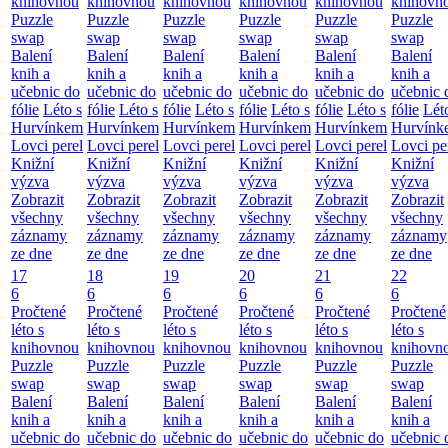
knihovnou
knihovnou
knihovnou
knihovnou
knihovnou
knihovn
Puzzle
Puzzle
Puzzle
Puzzle
Puzzle
Puzzle
swap
swap
swap
swap
swap
swap
Balení
Balení
Balení
Balení
Balení
Balení
knih a
knih a
knih a
knih a
knih a
knih a
učebnic do
učebnic do
učebnic do
učebnic do
učebnic do
učebnic 
fólie
Léto s
fólie
Léto s
fólie
Léto s
fólie
Léto s
fólie
Léto s
fólie
Lét
Hurvínkem
Hurvínkem
Hurvínkem
Hurvínkem
Hurvínkem
Hurvínk
Lovci perel
Lovci perel
Lovci perel
Lovci perel
Lovci perel
Lovci pe
Knižní
Knižní
Knižní
Knižní
Knižní
Knižní
výzva
výzva
výzva
výzva
výzva
výzva
Zobrazit
Zobrazit
Zobrazit
Zobrazit
Zobrazit
Zobrazit
všechny
všechny
všechny
všechny
všechny
všechny
záznamy
záznamy
záznamy
záznamy
záznamy
záznamy
ze dne
ze dne
ze dne
ze dne
ze dne
ze dne
17
18
19
20
21
22
6
6
6
6
6
6
Pročtené
Pročtené
Pročtené
Pročtené
Pročtené
Pročtené
léto s
léto s
léto s
léto s
léto s
léto s
knihovnou
knihovnou
knihovnou
knihovnou
knihovnou
knihovn
Puzzle
Puzzle
Puzzle
Puzzle
Puzzle
Puzzle
swap
swap
swap
swap
swap
swap
Balení
Balení
Balení
Balení
Balení
Balení
knih a
knih a
knih a
knih a
knih a
knih a
učebnic do
učebnic do
učebnic do
učebnic do
učebnic do
učebnic 