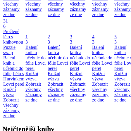
všechny
všechny
všechny
všechny
všechny
všechny
záznamy
záznamy
záznamy
záznamy
záznamy
záznamy
ze dne
ze dne
ze dne
ze dne
ze dne
ze dne
31
6
Pročtené
léto s
1
2
3
4
5
knihovnou
3
3
3
3
3
Puzzle
Balení
Balení
Balení
Balení
Balení
swap
knih a
knih a
knih a
knih a
knih a
Balení
učebnic do
učebnic do
učebnic do
učebnic do
učebnic 
knih a
fólie
Lovci
fólie
Lovci
fólie
Lovci
fólie
Lovci
fólie
Lov
učebnic do
perel
perel
perel
perel
perel
fólie
Léto s
Knižní
Knižní
Knižní
Knižní
Knižní
Hurvínkem
výzva
výzva
výzva
výzva
výzva
Lovci perel
Zobrazit
Zobrazit
Zobrazit
Zobrazit
Zobrazit
Knižní
všechny
všechny
všechny
všechny
všechny
výzva
záznamy
záznamy
záznamy
záznamy
záznamy
Zobrazit
ze dne
ze dne
ze dne
ze dne
ze dne
všechny
záznamy
ze dne
Nejčtenější knihy