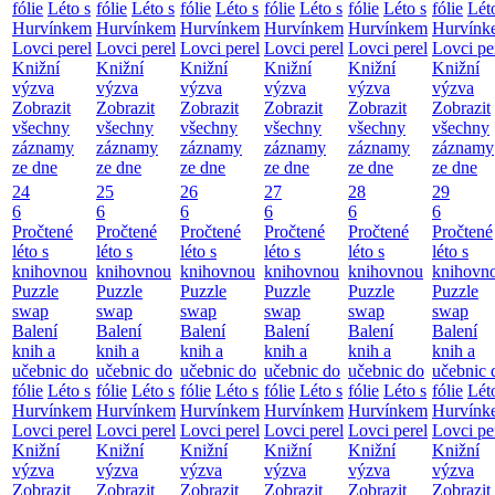
fólie
Léto s
fólie
Léto s
fólie
Léto s
fólie
Léto s
fólie
Léto s
fólie
Lét
Hurvínkem
Hurvínkem
Hurvínkem
Hurvínkem
Hurvínkem
Hurvínk
Lovci perel
Lovci perel
Lovci perel
Lovci perel
Lovci perel
Lovci pe
Knižní
Knižní
Knižní
Knižní
Knižní
Knižní
výzva
výzva
výzva
výzva
výzva
výzva
Zobrazit
Zobrazit
Zobrazit
Zobrazit
Zobrazit
Zobrazit
všechny
všechny
všechny
všechny
všechny
všechny
záznamy
záznamy
záznamy
záznamy
záznamy
záznamy
ze dne
ze dne
ze dne
ze dne
ze dne
ze dne
24
25
26
27
28
29
6
6
6
6
6
6
Pročtené
Pročtené
Pročtené
Pročtené
Pročtené
Pročtené
léto s
léto s
léto s
léto s
léto s
léto s
knihovnou
knihovnou
knihovnou
knihovnou
knihovnou
knihovn
Puzzle
Puzzle
Puzzle
Puzzle
Puzzle
Puzzle
swap
swap
swap
swap
swap
swap
Balení
Balení
Balení
Balení
Balení
Balení
knih a
knih a
knih a
knih a
knih a
knih a
učebnic do
učebnic do
učebnic do
učebnic do
učebnic do
učebnic 
fólie
Léto s
fólie
Léto s
fólie
Léto s
fólie
Léto s
fólie
Léto s
fólie
Lét
Hurvínkem
Hurvínkem
Hurvínkem
Hurvínkem
Hurvínkem
Hurvínk
Lovci perel
Lovci perel
Lovci perel
Lovci perel
Lovci perel
Lovci pe
Knižní
Knižní
Knižní
Knižní
Knižní
Knižní
výzva
výzva
výzva
výzva
výzva
výzva
Zobrazit
Zobrazit
Zobrazit
Zobrazit
Zobrazit
Zobrazit