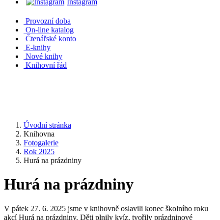
Instagram
Provozní doba
On-line katalog
Čtenářské konto
E-knihy
Nové knihy
Knihovní řád
Úvodní stránka
Knihovna
Fotogalerie
Rok 2025
Hurá na prázdniny
Hurá na prázdniny
V pátek 27. 6. 2025 jsme v knihovně oslavili konec školního roku
akcí Hurá na prázdniny. Děti plnily kvíz, tvořily prázdninové