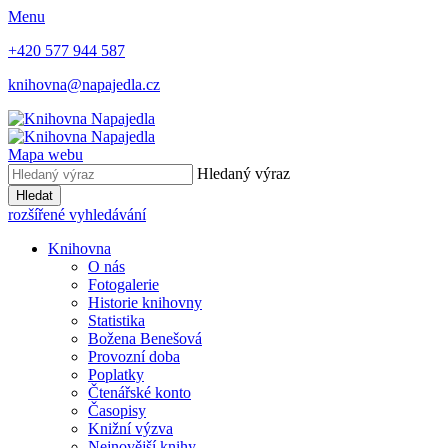
Menu
+420 577 944 587
knihovna@napajedla.cz
Mapa webu
Hledaný výraz
Hledat
rozšířené vyhledávání
Knihovna
O nás
Fotogalerie
Historie knihovny
Statistika
Božena Benešová
Provozní doba
Poplatky
Čtenářské konto
Časopisy
Knižní výzva
Nejnovější knihy