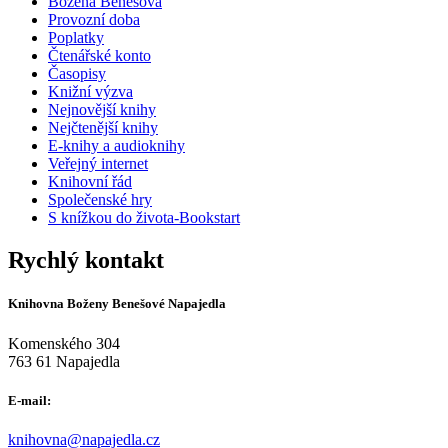
Božena Benešová
Provozní doba
Poplatky
Čtenářské konto
Časopisy
Knižní výzva
Nejnovější knihy
Nejčtenější knihy
E-knihy a audioknihy
Veřejný internet
Knihovní řád
Společenské hry
S knížkou do života-Bookstart
Rychlý kontakt
Knihovna Boženy Benešové Napajedla
Komenského 304
763 61 Napajedla
E-mail:
knihovna@napajedla.cz