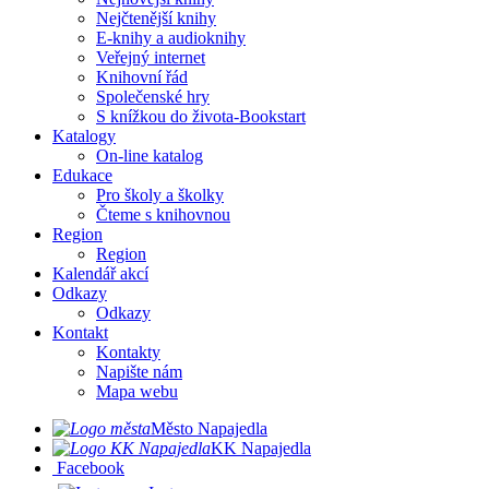
Nejčtenější knihy
E-knihy a audioknihy
Veřejný internet
Knihovní řád
Společenské hry
S knížkou do života-Bookstart
Katalogy
On-line katalog
Edukace
Pro školy a školky
Čteme s knihovnou
Region
Region
Kalendář akcí
Odkazy
Odkazy
Kontakt
Kontakty
Napište nám
Mapa webu
Město Napajedla
KK Napajedla
Facebook