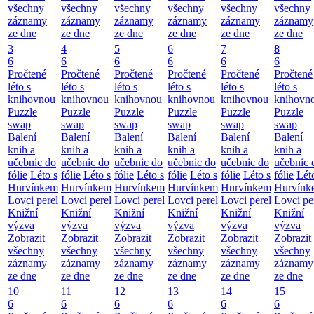
všechny
všechny
všechny
všechny
všechny
všechny
záznamy
záznamy
záznamy
záznamy
záznamy
záznamy
ze dne
ze dne
ze dne
ze dne
ze dne
ze dne
3
4
5
6
7
8
6
6
6
6
6
6
Pročtené
Pročtené
Pročtené
Pročtené
Pročtené
Pročtené
léto s
léto s
léto s
léto s
léto s
léto s
knihovnou
knihovnou
knihovnou
knihovnou
knihovnou
knihovn
Puzzle
Puzzle
Puzzle
Puzzle
Puzzle
Puzzle
swap
swap
swap
swap
swap
swap
Balení
Balení
Balení
Balení
Balení
Balení
knih a
knih a
knih a
knih a
knih a
knih a
učebnic do
učebnic do
učebnic do
učebnic do
učebnic do
učebnic 
fólie
Léto s
fólie
Léto s
fólie
Léto s
fólie
Léto s
fólie
Léto s
fólie
Lét
Hurvínkem
Hurvínkem
Hurvínkem
Hurvínkem
Hurvínkem
Hurvínk
Lovci perel
Lovci perel
Lovci perel
Lovci perel
Lovci perel
Lovci pe
Knižní
Knižní
Knižní
Knižní
Knižní
Knižní
výzva
výzva
výzva
výzva
výzva
výzva
Zobrazit
Zobrazit
Zobrazit
Zobrazit
Zobrazit
Zobrazit
všechny
všechny
všechny
všechny
všechny
všechny
záznamy
záznamy
záznamy
záznamy
záznamy
záznamy
ze dne
ze dne
ze dne
ze dne
ze dne
ze dne
10
11
12
13
14
15
6
6
6
6
6
6