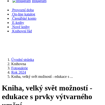
Instagram
Provozní doba
On-line katalog
Čtenářské konto
E-knihy
Nové knihy
Knihovní řád
Úvodní stránka
Knihovna
Fotogalerie
Rok 2024
Kniha, velký svět možností - edukace s ...
Kniha, velký svět možností -
edukace s prvky výtvarného