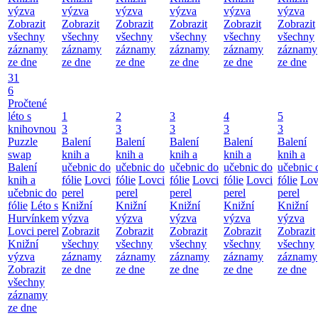
výzva
výzva
výzva
výzva
výzva
výzva
Zobrazit
Zobrazit
Zobrazit
Zobrazit
Zobrazit
Zobrazit
všechny
všechny
všechny
všechny
všechny
všechny
záznamy
záznamy
záznamy
záznamy
záznamy
záznamy
ze dne
ze dne
ze dne
ze dne
ze dne
ze dne
31
6
Pročtené
léto s
1
2
3
4
5
knihovnou
3
3
3
3
3
Puzzle
Balení
Balení
Balení
Balení
Balení
swap
knih a
knih a
knih a
knih a
knih a
Balení
učebnic do
učebnic do
učebnic do
učebnic do
učebnic 
knih a
fólie
Lovci
fólie
Lovci
fólie
Lovci
fólie
Lovci
fólie
Lov
učebnic do
perel
perel
perel
perel
perel
fólie
Léto s
Knižní
Knižní
Knižní
Knižní
Knižní
Hurvínkem
výzva
výzva
výzva
výzva
výzva
Lovci perel
Zobrazit
Zobrazit
Zobrazit
Zobrazit
Zobrazit
Knižní
všechny
všechny
všechny
všechny
všechny
výzva
záznamy
záznamy
záznamy
záznamy
záznamy
Zobrazit
ze dne
ze dne
ze dne
ze dne
ze dne
všechny
záznamy
ze dne