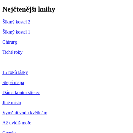
Nejčtenější knihy
Šikmý kostel 2
Šikmý kostel 1
Chirurg
Tiché roky
15 roků lásky
Slepá mapa
Dáma kontra střelec
Jiné místo
Vyměnit vodu květinám
Až uvidíš moře
Gazely