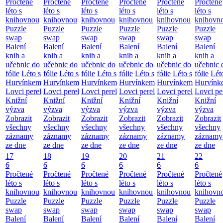
Pročtené
Pročtené
Pročtené
Pročtené
Pročtené
Pročtené
léto s
léto s
léto s
léto s
léto s
léto s
knihovnou
knihovnou
knihovnou
knihovnou
knihovnou
knihovn
Puzzle
Puzzle
Puzzle
Puzzle
Puzzle
Puzzle
swap
swap
swap
swap
swap
swap
Balení
Balení
Balení
Balení
Balení
Balení
knih a
knih a
knih a
knih a
knih a
knih a
učebnic do
učebnic do
učebnic do
učebnic do
učebnic do
učebnic 
fólie
Léto s
fólie
Léto s
fólie
Léto s
fólie
Léto s
fólie
Léto s
fólie
Lét
Hurvínkem
Hurvínkem
Hurvínkem
Hurvínkem
Hurvínkem
Hurvínk
Lovci perel
Lovci perel
Lovci perel
Lovci perel
Lovci perel
Lovci pe
Knižní
Knižní
Knižní
Knižní
Knižní
Knižní
výzva
výzva
výzva
výzva
výzva
výzva
Zobrazit
Zobrazit
Zobrazit
Zobrazit
Zobrazit
Zobrazit
všechny
všechny
všechny
všechny
všechny
všechny
záznamy
záznamy
záznamy
záznamy
záznamy
záznamy
ze dne
ze dne
ze dne
ze dne
ze dne
ze dne
17
18
19
20
21
22
6
6
6
6
6
6
Pročtené
Pročtené
Pročtené
Pročtené
Pročtené
Pročtené
léto s
léto s
léto s
léto s
léto s
léto s
knihovnou
knihovnou
knihovnou
knihovnou
knihovnou
knihovn
Puzzle
Puzzle
Puzzle
Puzzle
Puzzle
Puzzle
swap
swap
swap
swap
swap
swap
Balení
Balení
Balení
Balení
Balení
Balení