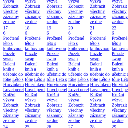
výzva
výzva
výzva
výzva
výzva
výzva
Zobrazit
Zobrazit
Zobrazit
Zobrazit
Zobrazit
Zobrazit
všechny
všechny
všechny
všechny
všechny
všechny
záznamy
záznamy
záznamy
záznamy
záznamy
záznamy
ze dne
ze dne
ze dne
ze dne
ze dne
ze dne
17
18
19
20
21
22
6
6
6
6
6
6
Pročtené
Pročtené
Pročtené
Pročtené
Pročtené
Pročtené
léto s
léto s
léto s
léto s
léto s
léto s
knihovnou
knihovnou
knihovnou
knihovnou
knihovnou
knihovn
Puzzle
Puzzle
Puzzle
Puzzle
Puzzle
Puzzle
swap
swap
swap
swap
swap
swap
Balení
Balení
Balení
Balení
Balení
Balení
knih a
knih a
knih a
knih a
knih a
knih a
učebnic do
učebnic do
učebnic do
učebnic do
učebnic do
učebnic 
fólie
Léto s
fólie
Léto s
fólie
Léto s
fólie
Léto s
fólie
Léto s
fólie
Lét
Hurvínkem
Hurvínkem
Hurvínkem
Hurvínkem
Hurvínkem
Hurvínk
Lovci perel
Lovci perel
Lovci perel
Lovci perel
Lovci perel
Lovci pe
Knižní
Knižní
Knižní
Knižní
Knižní
Knižní
výzva
výzva
výzva
výzva
výzva
výzva
Zobrazit
Zobrazit
Zobrazit
Zobrazit
Zobrazit
Zobrazit
všechny
všechny
všechny
všechny
všechny
všechny
záznamy
záznamy
záznamy
záznamy
záznamy
záznamy
ze dne
ze dne
ze dne
ze dne
ze dne
ze dne
24
25
26
27
28
29