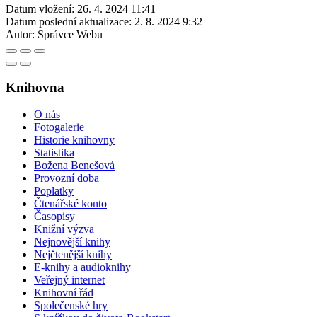
Datum vložení:
26. 4. 2024 11:41
Datum poslední aktualizace:
2. 8. 2024 9:32
Autor:
Správce Webu
Knihovna
O nás
Fotogalerie
Historie knihovny
Statistika
Božena Benešová
Provozní doba
Poplatky
Čtenářské konto
Časopisy
Knižní výzva
Nejnovější knihy
Nejčtenější knihy
E-knihy a audioknihy
Veřejný internet
Knihovní řád
Společenské hry