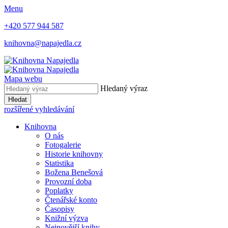
Menu
+420 577 944 587
knihovna@napajedla.cz
Mapa webu
Hledaný výraz
Hledat
rozšířené vyhledávání
Knihovna
O nás
Fotogalerie
Historie knihovny
Statistika
Božena Benešová
Provozní doba
Poplatky
Čtenářské konto
Časopisy
Knižní výzva
Nejnovější knihy