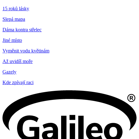
15 roků lásky
Slepá mapa
Dáma kontra střelec
Jiné místo
Vyměnit vodu květinám
Až uvidíš moře
Gazely
Kde zpívají raci