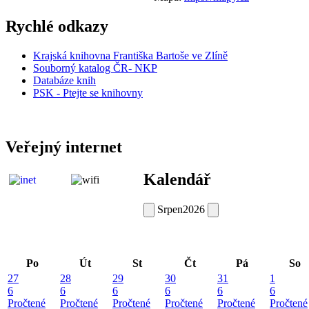
Rychlé odkazy
Krajská knihovna Františka Bartoše ve Zlíně
Souborný katalog ČR- NKP
Databáze knih
PSK - Ptejte se knihovny
Veřejný internet
Kalendář
Srpen
2026
Po
Út
St
Čt
Pá
So
27
28
29
30
31
1
6
6
6
6
6
6
Pročtené
Pročtené
Pročtené
Pročtené
Pročtené
Pročtené