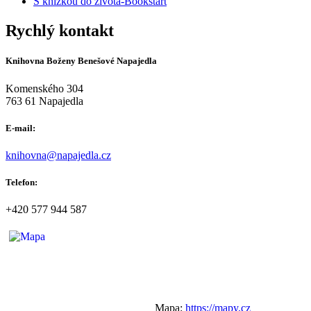
S knížkou do života-Bookstart
Rychlý kontakt
Knihovna Boženy Benešové Napajedla
Komenského 304
763 61 Napajedla
E-mail:
knihovna@napajedla.cz
Telefon:
+420 577 944 587
Mapa:
https://mapy.cz