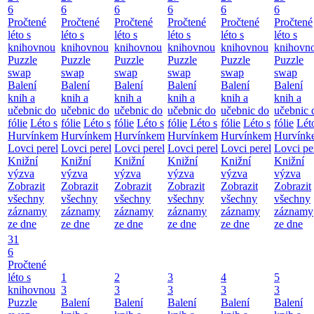
6
6
6
6
6
6
Pročtené
Pročtené
Pročtené
Pročtené
Pročtené
Pročtené
léto s
léto s
léto s
léto s
léto s
léto s
knihovnou
knihovnou
knihovnou
knihovnou
knihovnou
knihovn
Puzzle
Puzzle
Puzzle
Puzzle
Puzzle
Puzzle
swap
swap
swap
swap
swap
swap
Balení
Balení
Balení
Balení
Balení
Balení
knih a
knih a
knih a
knih a
knih a
knih a
učebnic do
učebnic do
učebnic do
učebnic do
učebnic do
učebnic 
fólie
Léto s
fólie
Léto s
fólie
Léto s
fólie
Léto s
fólie
Léto s
fólie
Lét
Hurvínkem
Hurvínkem
Hurvínkem
Hurvínkem
Hurvínkem
Hurvínk
Lovci perel
Lovci perel
Lovci perel
Lovci perel
Lovci perel
Lovci pe
Knižní
Knižní
Knižní
Knižní
Knižní
Knižní
výzva
výzva
výzva
výzva
výzva
výzva
Zobrazit
Zobrazit
Zobrazit
Zobrazit
Zobrazit
Zobrazit
všechny
všechny
všechny
všechny
všechny
všechny
záznamy
záznamy
záznamy
záznamy
záznamy
záznamy
ze dne
ze dne
ze dne
ze dne
ze dne
ze dne
31
6
Pročtené
léto s
1
2
3
4
5
knihovnou
3
3
3
3
3
Puzzle
Balení
Balení
Balení
Balení
Balení