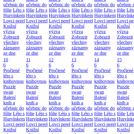
učebnic do
učebnic do
učebnic do
učebnic do
učebnic do
učebnic 
fólie
Léto s
fólie
Léto s
fólie
Léto s
fólie
Léto s
fólie
Léto s
fólie
Lét
Hurvínkem
Hurvínkem
Hurvínkem
Hurvínkem
Hurvínkem
Hurvínk
Lovci perel
Lovci perel
Lovci perel
Lovci perel
Lovci perel
Lovci pe
Knižní
Knižní
Knižní
Knižní
Knižní
Knižní
výzva
výzva
výzva
výzva
výzva
výzva
Zobrazit
Zobrazit
Zobrazit
Zobrazit
Zobrazit
Zobrazit
všechny
všechny
všechny
všechny
všechny
všechny
záznamy
záznamy
záznamy
záznamy
záznamy
záznamy
ze dne
ze dne
ze dne
ze dne
ze dne
ze dne
10
11
12
13
14
15
6
6
6
6
6
6
Pročtené
Pročtené
Pročtené
Pročtené
Pročtené
Pročtené
léto s
léto s
léto s
léto s
léto s
léto s
knihovnou
knihovnou
knihovnou
knihovnou
knihovnou
knihovn
Puzzle
Puzzle
Puzzle
Puzzle
Puzzle
Puzzle
swap
swap
swap
swap
swap
swap
Balení
Balení
Balení
Balení
Balení
Balení
knih a
knih a
knih a
knih a
knih a
knih a
učebnic do
učebnic do
učebnic do
učebnic do
učebnic do
učebnic 
fólie
Léto s
fólie
Léto s
fólie
Léto s
fólie
Léto s
fólie
Léto s
fólie
Lét
Hurvínkem
Hurvínkem
Hurvínkem
Hurvínkem
Hurvínkem
Hurvínk
Lovci perel
Lovci perel
Lovci perel
Lovci perel
Lovci perel
Lovci pe
Knižní
Knižní
Knižní
Knižní
Knižní
Knižní