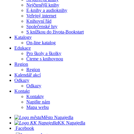
Nejčtenější knihy
E-knihy a audioknihy
Veřejný internet
Knihovní řád
Společenské hry
S knížkou do života-Bookstart
Katalogy
On-line katalog
Edukace
Pro školy a školky
Čteme s knihovnou
Region
Region
Kalendář akcí
Odkazy
Odkazy
Kontakt
Kontakty
Napište nám
Mapa webu
Město Napajedla
KK Napajedla
Facebook