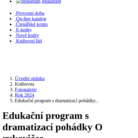
Instagram
Provozní doba
On-line katalog
Čtenářské konto
E-knihy
Nové knihy
Knihovní řád
Úvodní stránka
Knihovna
Fotogalerie
Rok 2024
Edukační program s dramatizací pohádky...
Edukační program s
dramatizací pohádky O