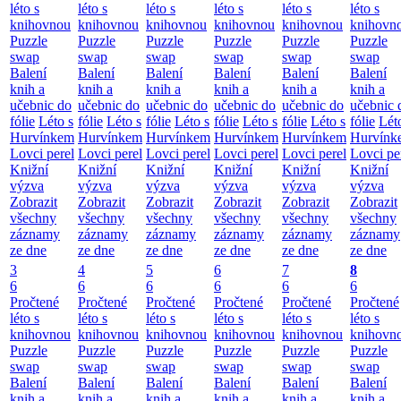
léto s
léto s
léto s
léto s
léto s
léto s
knihovnou
knihovnou
knihovnou
knihovnou
knihovnou
knihovn
Puzzle
Puzzle
Puzzle
Puzzle
Puzzle
Puzzle
swap
swap
swap
swap
swap
swap
Balení
Balení
Balení
Balení
Balení
Balení
knih a
knih a
knih a
knih a
knih a
knih a
učebnic do
učebnic do
učebnic do
učebnic do
učebnic do
učebnic 
fólie
Léto s
fólie
Léto s
fólie
Léto s
fólie
Léto s
fólie
Léto s
fólie
Lét
Hurvínkem
Hurvínkem
Hurvínkem
Hurvínkem
Hurvínkem
Hurvínk
Lovci perel
Lovci perel
Lovci perel
Lovci perel
Lovci perel
Lovci pe
Knižní
Knižní
Knižní
Knižní
Knižní
Knižní
výzva
výzva
výzva
výzva
výzva
výzva
Zobrazit
Zobrazit
Zobrazit
Zobrazit
Zobrazit
Zobrazit
všechny
všechny
všechny
všechny
všechny
všechny
záznamy
záznamy
záznamy
záznamy
záznamy
záznamy
ze dne
ze dne
ze dne
ze dne
ze dne
ze dne
3
4
5
6
7
8
6
6
6
6
6
6
Pročtené
Pročtené
Pročtené
Pročtené
Pročtené
Pročtené
léto s
léto s
léto s
léto s
léto s
léto s
knihovnou
knihovnou
knihovnou
knihovnou
knihovnou
knihovn
Puzzle
Puzzle
Puzzle
Puzzle
Puzzle
Puzzle
swap
swap
swap
swap
swap
swap
Balení
Balení
Balení
Balení
Balení
Balení
knih a
knih a
knih a
knih a
knih a
knih a