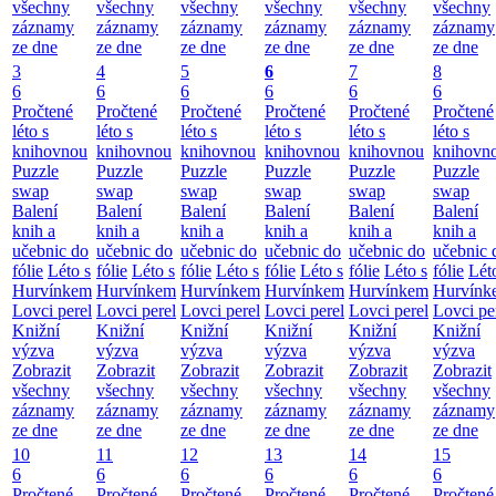
všechny
všechny
všechny
všechny
všechny
všechny
záznamy
záznamy
záznamy
záznamy
záznamy
záznamy
ze dne
ze dne
ze dne
ze dne
ze dne
ze dne
3
4
5
6
7
8
6
6
6
6
6
6
Pročtené
Pročtené
Pročtené
Pročtené
Pročtené
Pročtené
léto s
léto s
léto s
léto s
léto s
léto s
knihovnou
knihovnou
knihovnou
knihovnou
knihovnou
knihovn
Puzzle
Puzzle
Puzzle
Puzzle
Puzzle
Puzzle
swap
swap
swap
swap
swap
swap
Balení
Balení
Balení
Balení
Balení
Balení
knih a
knih a
knih a
knih a
knih a
knih a
učebnic do
učebnic do
učebnic do
učebnic do
učebnic do
učebnic 
fólie
Léto s
fólie
Léto s
fólie
Léto s
fólie
Léto s
fólie
Léto s
fólie
Lét
Hurvínkem
Hurvínkem
Hurvínkem
Hurvínkem
Hurvínkem
Hurvínk
Lovci perel
Lovci perel
Lovci perel
Lovci perel
Lovci perel
Lovci pe
Knižní
Knižní
Knižní
Knižní
Knižní
Knižní
výzva
výzva
výzva
výzva
výzva
výzva
Zobrazit
Zobrazit
Zobrazit
Zobrazit
Zobrazit
Zobrazit
všechny
všechny
všechny
všechny
všechny
všechny
záznamy
záznamy
záznamy
záznamy
záznamy
záznamy
ze dne
ze dne
ze dne
ze dne
ze dne
ze dne
10
11
12
13
14
15
6
6
6
6
6
6
Pročtené
Pročtené
Pročtené
Pročtené
Pročtené
Pročtené