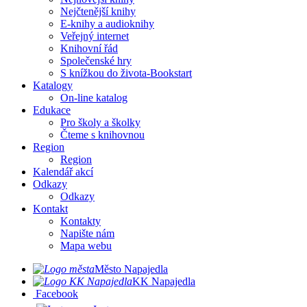
Nejčtenější knihy
E-knihy a audioknihy
Veřejný internet
Knihovní řád
Společenské hry
S knížkou do života-Bookstart
Katalogy
On-line katalog
Edukace
Pro školy a školky
Čteme s knihovnou
Region
Region
Kalendář akcí
Odkazy
Odkazy
Kontakt
Kontakty
Napište nám
Mapa webu
Město Napajedla
KK Napajedla
Facebook