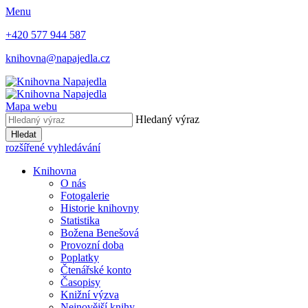
Menu
+420 577 944 587
knihovna@napajedla.cz
Mapa webu
Hledaný výraz
Hledat
rozšířené vyhledávání
Knihovna
O nás
Fotogalerie
Historie knihovny
Statistika
Božena Benešová
Provozní doba
Poplatky
Čtenářské konto
Časopisy
Knižní výzva
Nejnovější knihy