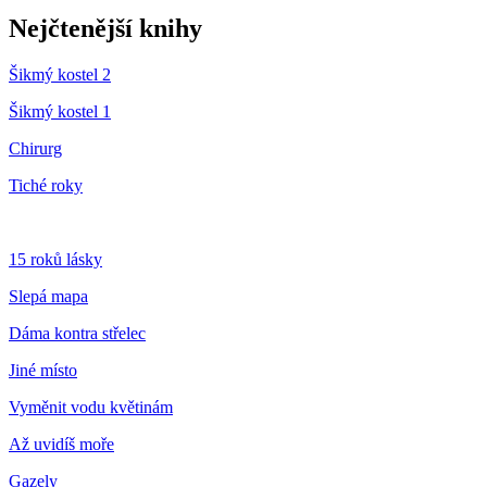
Nejčtenější knihy
Šikmý kostel 2
Šikmý kostel 1
Chirurg
Tiché roky
15 roků lásky
Slepá mapa
Dáma kontra střelec
Jiné místo
Vyměnit vodu květinám
Až uvidíš moře
Gazely