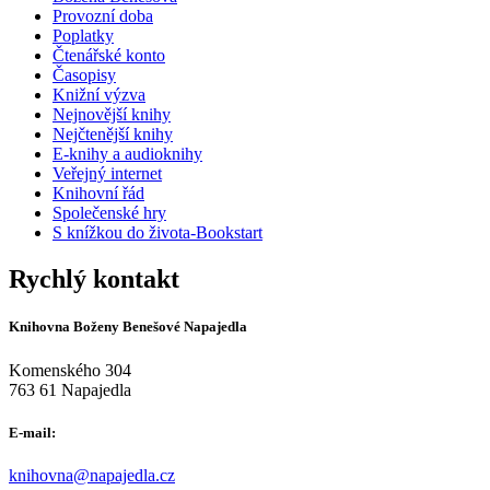
Provozní doba
Poplatky
Čtenářské konto
Časopisy
Knižní výzva
Nejnovější knihy
Nejčtenější knihy
E-knihy a audioknihy
Veřejný internet
Knihovní řád
Společenské hry
S knížkou do života-Bookstart
Rychlý kontakt
Knihovna Boženy Benešové Napajedla
Komenského 304
763 61 Napajedla
E-mail:
knihovna@napajedla.cz