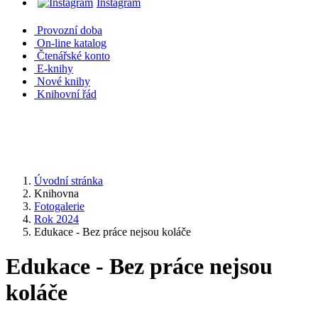
Instagram
Provozní doba
On-line katalog
Čtenářské konto
E-knihy
Nové knihy
Knihovní řád
Úvodní stránka
Knihovna
Fotogalerie
Rok 2024
Edukace - Bez práce nejsou koláče
Edukace - Bez práce nejsou
koláče