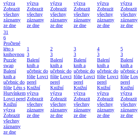
výzva
výzva
výzva
výzva
výzva
výzva
Zobrazit
Zobrazit
Zobrazit
Zobrazit
Zobrazit
Zobrazit
všechny
všechny
všechny
všechny
všechny
všechny
záznamy
záznamy
záznamy
záznamy
záznamy
záznamy
ze dne
ze dne
ze dne
ze dne
ze dne
ze dne
31
6
Pročtené
léto s
1
2
3
4
5
knihovnou
3
3
3
3
3
Puzzle
Balení
Balení
Balení
Balení
Balení
swap
knih a
knih a
knih a
knih a
knih a
Balení
učebnic do
učebnic do
učebnic do
učebnic do
učebnic 
knih a
fólie
Lovci
fólie
Lovci
fólie
Lovci
fólie
Lovci
fólie
Lov
učebnic do
perel
perel
perel
perel
perel
fólie
Léto s
Knižní
Knižní
Knižní
Knižní
Knižní
Hurvínkem
výzva
výzva
výzva
výzva
výzva
Lovci perel
Zobrazit
Zobrazit
Zobrazit
Zobrazit
Zobrazit
Knižní
všechny
všechny
všechny
všechny
všechny
výzva
záznamy
záznamy
záznamy
záznamy
záznamy
Zobrazit
ze dne
ze dne
ze dne
ze dne
ze dne
všechny
záznamy
ze dne