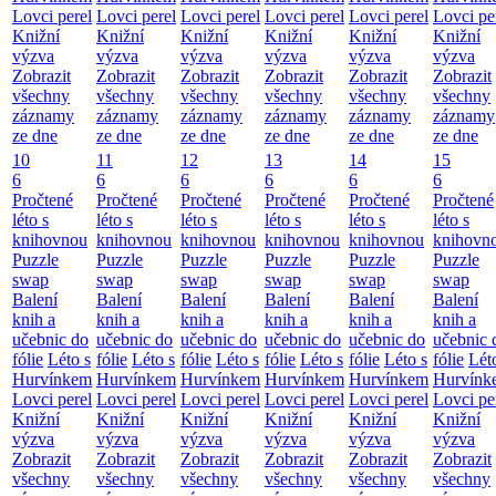
Lovci perel
Lovci perel
Lovci perel
Lovci perel
Lovci perel
Lovci pe
Knižní
Knižní
Knižní
Knižní
Knižní
Knižní
výzva
výzva
výzva
výzva
výzva
výzva
Zobrazit
Zobrazit
Zobrazit
Zobrazit
Zobrazit
Zobrazit
všechny
všechny
všechny
všechny
všechny
všechny
záznamy
záznamy
záznamy
záznamy
záznamy
záznamy
ze dne
ze dne
ze dne
ze dne
ze dne
ze dne
10
11
12
13
14
15
6
6
6
6
6
6
Pročtené
Pročtené
Pročtené
Pročtené
Pročtené
Pročtené
léto s
léto s
léto s
léto s
léto s
léto s
knihovnou
knihovnou
knihovnou
knihovnou
knihovnou
knihovn
Puzzle
Puzzle
Puzzle
Puzzle
Puzzle
Puzzle
swap
swap
swap
swap
swap
swap
Balení
Balení
Balení
Balení
Balení
Balení
knih a
knih a
knih a
knih a
knih a
knih a
učebnic do
učebnic do
učebnic do
učebnic do
učebnic do
učebnic 
fólie
Léto s
fólie
Léto s
fólie
Léto s
fólie
Léto s
fólie
Léto s
fólie
Lét
Hurvínkem
Hurvínkem
Hurvínkem
Hurvínkem
Hurvínkem
Hurvínk
Lovci perel
Lovci perel
Lovci perel
Lovci perel
Lovci perel
Lovci pe
Knižní
Knižní
Knižní
Knižní
Knižní
Knižní
výzva
výzva
výzva
výzva
výzva
výzva
Zobrazit
Zobrazit
Zobrazit
Zobrazit
Zobrazit
Zobrazit
všechny
všechny
všechny
všechny
všechny
všechny