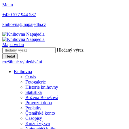
Menu
+420 577 944 587
knihovna@napajedla.cz
Mapa webu
Hledaný výraz
Hledat
rozšířené vyhledávání
Knihovna
O nás
Fotogalerie
Historie knihovny
Statistika
Božena Benešová
Provozní doba
Poplatky
Čtenářské konto
Časopisy
Knižní výzva
Nejnovější knihy