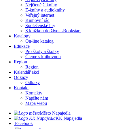
Nejčtenější knihy
E-knihy a audioknihy
Veřejný internet
Knihovní řád
Společenské hry
S knížkou do života-Bookstart
Katalogy
On-line katalog
Edukace
Pro školy a školky
Čteme s knihovnou
Region
Region
Kalendář akcí
Odkazy
Odkazy
Kontakt
Kontakty
Napište nám
Mapa webu
Město Napajedla
KK Napajedla
Facebook