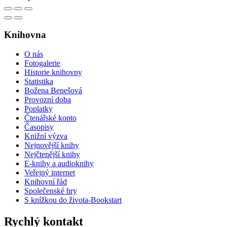
Knihovna
O nás
Fotogalerie
Historie knihovny
Statistika
Božena Benešová
Provozní doba
Poplatky
Čtenářské konto
Časopisy
Knižní výzva
Nejnovější knihy
Nejčtenější knihy
E-knihy a audioknihy
Veřejný internet
Knihovní řád
Společenské hry
S knížkou do života-Bookstart
Rychlý kontakt