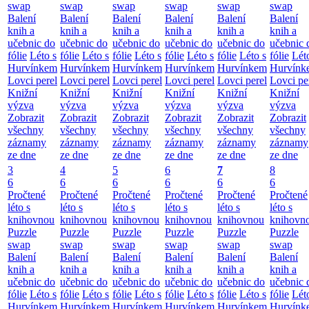
swap
swap
swap
swap
swap
swap
Balení
Balení
Balení
Balení
Balení
Balení
knih a
knih a
knih a
knih a
knih a
knih a
učebnic do
učebnic do
učebnic do
učebnic do
učebnic do
učebnic 
fólie
Léto s
fólie
Léto s
fólie
Léto s
fólie
Léto s
fólie
Léto s
fólie
Lét
Hurvínkem
Hurvínkem
Hurvínkem
Hurvínkem
Hurvínkem
Hurvínk
Lovci perel
Lovci perel
Lovci perel
Lovci perel
Lovci perel
Lovci pe
Knižní
Knižní
Knižní
Knižní
Knižní
Knižní
výzva
výzva
výzva
výzva
výzva
výzva
Zobrazit
Zobrazit
Zobrazit
Zobrazit
Zobrazit
Zobrazit
všechny
všechny
všechny
všechny
všechny
všechny
záznamy
záznamy
záznamy
záznamy
záznamy
záznamy
ze dne
ze dne
ze dne
ze dne
ze dne
ze dne
3
4
5
6
7
8
6
6
6
6
6
6
Pročtené
Pročtené
Pročtené
Pročtené
Pročtené
Pročtené
léto s
léto s
léto s
léto s
léto s
léto s
knihovnou
knihovnou
knihovnou
knihovnou
knihovnou
knihovn
Puzzle
Puzzle
Puzzle
Puzzle
Puzzle
Puzzle
swap
swap
swap
swap
swap
swap
Balení
Balení
Balení
Balení
Balení
Balení
knih a
knih a
knih a
knih a
knih a
knih a
učebnic do
učebnic do
učebnic do
učebnic do
učebnic do
učebnic 
fólie
Léto s
fólie
Léto s
fólie
Léto s
fólie
Léto s
fólie
Léto s
fólie
Lét
Hurvínkem
Hurvínkem
Hurvínkem
Hurvínkem
Hurvínkem
Hurvínk