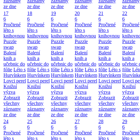
záznamy
záznamy
záznamy
záznamy
záznamy
záznamy
ze dne
ze dne
ze dne
ze dne
ze dne
ze dne
17
18
19
20
21
22
6
6
6
6
6
6
Pročtené
Pročtené
Pročtené
Pročtené
Pročtené
Pročtené
léto s
léto s
léto s
léto s
léto s
léto s
knihovnou
knihovnou
knihovnou
knihovnou
knihovnou
knihovn
Puzzle
Puzzle
Puzzle
Puzzle
Puzzle
Puzzle
swap
swap
swap
swap
swap
swap
Balení
Balení
Balení
Balení
Balení
Balení
knih a
knih a
knih a
knih a
knih a
knih a
učebnic do
učebnic do
učebnic do
učebnic do
učebnic do
učebnic 
fólie
Léto s
fólie
Léto s
fólie
Léto s
fólie
Léto s
fólie
Léto s
fólie
Lét
Hurvínkem
Hurvínkem
Hurvínkem
Hurvínkem
Hurvínkem
Hurvínk
Lovci perel
Lovci perel
Lovci perel
Lovci perel
Lovci perel
Lovci pe
Knižní
Knižní
Knižní
Knižní
Knižní
Knižní
výzva
výzva
výzva
výzva
výzva
výzva
Zobrazit
Zobrazit
Zobrazit
Zobrazit
Zobrazit
Zobrazit
všechny
všechny
všechny
všechny
všechny
všechny
záznamy
záznamy
záznamy
záznamy
záznamy
záznamy
ze dne
ze dne
ze dne
ze dne
ze dne
ze dne
24
25
26
27
28
29
6
6
6
6
6
6
Pročtené
Pročtené
Pročtené
Pročtené
Pročtené
Pročtené
léto s
léto s
léto s
léto s
léto s
léto s