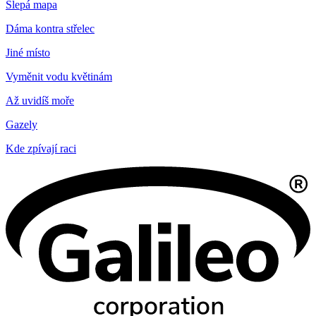
Slepá mapa
Dáma kontra střelec
Jiné místo
Vyměnit vodu květinám
Až uvidíš moře
Gazely
Kde zpívají raci