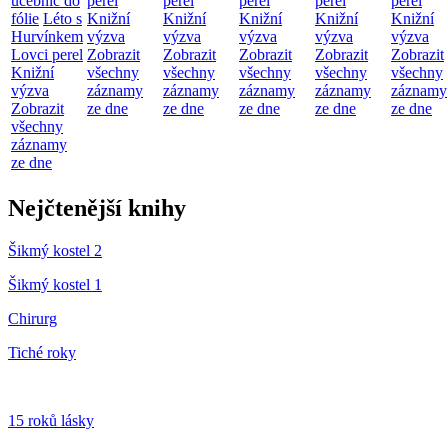
učebnic do
perel
perel
perel
perel
perel
fólie
Léto s
Knižní
Knižní
Knižní
Knižní
Knižní
Hurvínkem
výzva
výzva
výzva
výzva
výzva
Lovci perel
Zobrazit
Zobrazit
Zobrazit
Zobrazit
Zobrazit
Knižní
všechny
všechny
všechny
všechny
všechny
výzva
záznamy
záznamy
záznamy
záznamy
záznamy
Zobrazit
ze dne
ze dne
ze dne
ze dne
ze dne
všechny
záznamy
ze dne
Nejčtenější knihy
Šikmý kostel 2
Šikmý kostel 1
Chirurg
Tiché roky
15 roků lásky