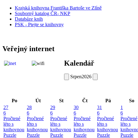
Krajská knihovna Františka Bartoše ve Zlíně
Souborný katalog ČR- NKP
Databáze knih
PSK - Ptejte se knihovny
Veřejný internet
Kalendář
Srpen
2026
Po
Út
St
Čt
Pá
So
27
28
29
30
31
1
6
6
6
6
6
6
Pročtené
Pročtené
Pročtené
Pročtené
Pročtené
Pročtené
léto s
léto s
léto s
léto s
léto s
léto s
knihovnou
knihovnou
knihovnou
knihovnou
knihovnou
knihovn
Puzzle
Puzzle
Puzzle
Puzzle
Puzzle
Puzzle