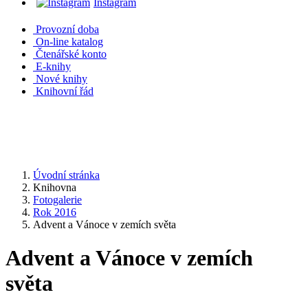
Instagram
Provozní doba
On-line katalog
Čtenářské konto
E-knihy
Nové knihy
Knihovní řád
Úvodní stránka
Knihovna
Fotogalerie
Rok 2016
Advent a Vánoce v zemích světa
Advent a Vánoce v zemích
světa