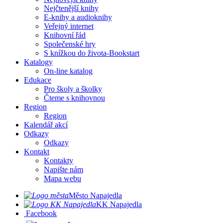
Nejčtenější knihy
E-knihy a audioknihy
Veřejný internet
Knihovní řád
Společenské hry
S knížkou do života-Bookstart
Katalogy
On-line katalog
Edukace
Pro školy a školky
Čteme s knihovnou
Region
Region
Kalendář akcí
Odkazy
Odkazy
Kontakt
Kontakty
Napište nám
Mapa webu
Město Napajedla
KK Napajedla
Facebook