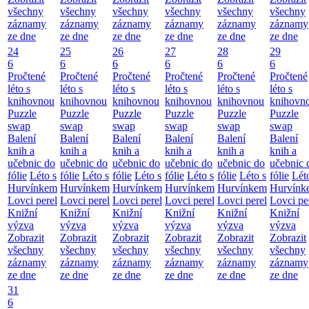
všechny
všechny
všechny
všechny
všechny
všechny
záznamy
záznamy
záznamy
záznamy
záznamy
záznamy
ze dne
ze dne
ze dne
ze dne
ze dne
ze dne
24
25
26
27
28
29
6
6
6
6
6
6
Pročtené
Pročtené
Pročtené
Pročtené
Pročtené
Pročtené
léto s
léto s
léto s
léto s
léto s
léto s
knihovnou
knihovnou
knihovnou
knihovnou
knihovnou
knihovn
Puzzle
Puzzle
Puzzle
Puzzle
Puzzle
Puzzle
swap
swap
swap
swap
swap
swap
Balení
Balení
Balení
Balení
Balení
Balení
knih a
knih a
knih a
knih a
knih a
knih a
učebnic do
učebnic do
učebnic do
učebnic do
učebnic do
učebnic 
fólie
Léto s
fólie
Léto s
fólie
Léto s
fólie
Léto s
fólie
Léto s
fólie
Lét
Hurvínkem
Hurvínkem
Hurvínkem
Hurvínkem
Hurvínkem
Hurvínk
Lovci perel
Lovci perel
Lovci perel
Lovci perel
Lovci perel
Lovci pe
Knižní
Knižní
Knižní
Knižní
Knižní
Knižní
výzva
výzva
výzva
výzva
výzva
výzva
Zobrazit
Zobrazit
Zobrazit
Zobrazit
Zobrazit
Zobrazit
všechny
všechny
všechny
všechny
všechny
všechny
záznamy
záznamy
záznamy
záznamy
záznamy
záznamy
ze dne
ze dne
ze dne
ze dne
ze dne
ze dne
31
6