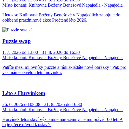
Místo konání:
Knihovna Boženy Benešové Napajedla - Napajedla
I letos se Knihovna Boženy Benešové v Napajedlích zapojuje do
oblíbené prázdninové akce Pročtené léto 2026.
Puzzle swap
1. 7. 2026 od 13:00 - 31. 8. 2026 do 16:30
Místo konání:
Knihovna Boženy Benešové Napajedla - Napajedla
Patříte mezi milovníky puzzle a rádi skládáte nové obrázky? Pak pro
vás máme skvělou letní novinku.
Léto s Hurvínkem
26. 6. 2026 od 08:08 - 31. 8. 2026 do 16:30
Místo konání:
Knihovna Boženy Benešové Napajedla - Napajedla
Hurvínek letos slaví významné narozeniny. Je mu právě 100 let! A
to je přece důvod k oslavě.