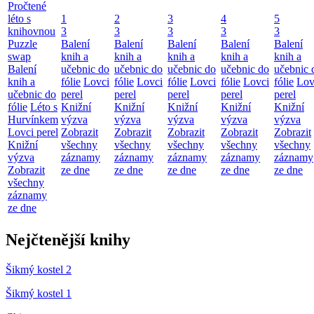
Pročtené
léto s
1
2
3
4
5
knihovnou
3
3
3
3
3
Puzzle
Balení
Balení
Balení
Balení
Balení
swap
knih a
knih a
knih a
knih a
knih a
Balení
učebnic do
učebnic do
učebnic do
učebnic do
učebnic 
knih a
fólie
Lovci
fólie
Lovci
fólie
Lovci
fólie
Lovci
fólie
Lov
učebnic do
perel
perel
perel
perel
perel
fólie
Léto s
Knižní
Knižní
Knižní
Knižní
Knižní
Hurvínkem
výzva
výzva
výzva
výzva
výzva
Lovci perel
Zobrazit
Zobrazit
Zobrazit
Zobrazit
Zobrazit
Knižní
všechny
všechny
všechny
všechny
všechny
výzva
záznamy
záznamy
záznamy
záznamy
záznamy
Zobrazit
ze dne
ze dne
ze dne
ze dne
ze dne
všechny
záznamy
ze dne
Nejčtenější knihy
Šikmý kostel 2
Šikmý kostel 1