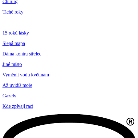
Chirurg
Tiché roky
15 roků lásky
Slepá mapa
Dáma kontra střelec
Jiné místo
Vyměnit vodu květinám
Až uvidíš moře
Gazely
Kde zpívají raci