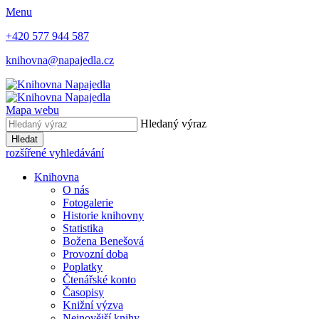
Menu
+420 577 944 587
knihovna@napajedla.cz
Mapa webu
Hledaný výraz
Hledat
rozšířené vyhledávání
Knihovna
O nás
Fotogalerie
Historie knihovny
Statistika
Božena Benešová
Provozní doba
Poplatky
Čtenářské konto
Časopisy
Knižní výzva
Nejnovější knihy