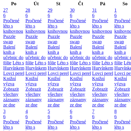
Po
Út
St
Čt
Pá
So
27
28
29
30
31
1
6
6
6
6
6
6
Pročtené
Pročtené
Pročtené
Pročtené
Pročtené
Pročtené
léto s
léto s
léto s
léto s
léto s
léto s
knihovnou
knihovnou
knihovnou
knihovnou
knihovnou
knihovn
Puzzle
Puzzle
Puzzle
Puzzle
Puzzle
Puzzle
swap
swap
swap
swap
swap
swap
Balení
Balení
Balení
Balení
Balení
Balení
knih a
knih a
knih a
knih a
knih a
knih a
učebnic do
učebnic do
učebnic do
učebnic do
učebnic do
učebnic 
fólie
Léto s
fólie
Léto s
fólie
Léto s
fólie
Léto s
fólie
Léto s
fólie
Lét
Hurvínkem
Hurvínkem
Hurvínkem
Hurvínkem
Hurvínkem
Hurvínk
Lovci perel
Lovci perel
Lovci perel
Lovci perel
Lovci perel
Lovci pe
Knižní
Knižní
Knižní
Knižní
Knižní
Knižní
výzva
výzva
výzva
výzva
výzva
výzva
Zobrazit
Zobrazit
Zobrazit
Zobrazit
Zobrazit
Zobrazit
všechny
všechny
všechny
všechny
všechny
všechny
záznamy
záznamy
záznamy
záznamy
záznamy
záznamy
ze dne
ze dne
ze dne
ze dne
ze dne
ze dne
3
4
5
6
7
8
6
6
6
6
6
6
Pročtené
Pročtené
Pročtené
Pročtené
Pročtené
Pročtené
léto s
léto s
léto s
léto s
léto s
léto s