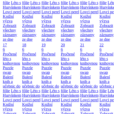
fólie
Léto s
fólie
Léto s
fólie
Léto s
fólie
Léto s
fólie
Léto s
fólie
Lét
Hurvínkem
Hurvínkem
Hurvínkem
Hurvínkem
Hurvínkem
Hurvínk
Lovci perel
Lovci perel
Lovci perel
Lovci perel
Lovci perel
Lovci pe
Knižní
Knižní
Knižní
Knižní
Knižní
Knižní
výzva
výzva
výzva
výzva
výzva
výzva
Zobrazit
Zobrazit
Zobrazit
Zobrazit
Zobrazit
Zobrazit
všechny
všechny
všechny
všechny
všechny
všechny
záznamy
záznamy
záznamy
záznamy
záznamy
záznamy
ze dne
ze dne
ze dne
ze dne
ze dne
ze dne
17
18
19
20
21
22
6
6
6
6
6
6
Pročtené
Pročtené
Pročtené
Pročtené
Pročtené
Pročtené
léto s
léto s
léto s
léto s
léto s
léto s
knihovnou
knihovnou
knihovnou
knihovnou
knihovnou
knihovn
Puzzle
Puzzle
Puzzle
Puzzle
Puzzle
Puzzle
swap
swap
swap
swap
swap
swap
Balení
Balení
Balení
Balení
Balení
Balení
knih a
knih a
knih a
knih a
knih a
knih a
učebnic do
učebnic do
učebnic do
učebnic do
učebnic do
učebnic 
fólie
Léto s
fólie
Léto s
fólie
Léto s
fólie
Léto s
fólie
Léto s
fólie
Lét
Hurvínkem
Hurvínkem
Hurvínkem
Hurvínkem
Hurvínkem
Hurvínk
Lovci perel
Lovci perel
Lovci perel
Lovci perel
Lovci perel
Lovci pe
Knižní
Knižní
Knižní
Knižní
Knižní
Knižní
výzva
výzva
výzva
výzva
výzva
výzva
Zobrazit
Zobrazit
Zobrazit
Zobrazit
Zobrazit
Zobrazit