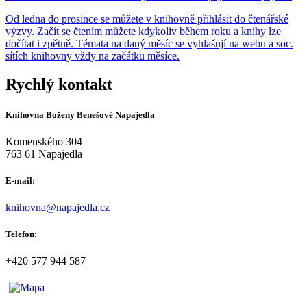
Od ledna do prosince se můžete v knihovně přihlásit do čtenářské
výzvy. Začít se čtením můžete kdykoliv během roku a knihy lze
dočítat i zpětně. Témata na daný měsíc se vyhlašují na webu a soc.
sítích knihovny vždy na začátku měsíce.
Rychlý kontakt
Knihovna Boženy Benešové Napajedla
Komenského 304
763 61 Napajedla
E-mail:
knihovna@napajedla.cz
Telefon:
+420 577 944 587