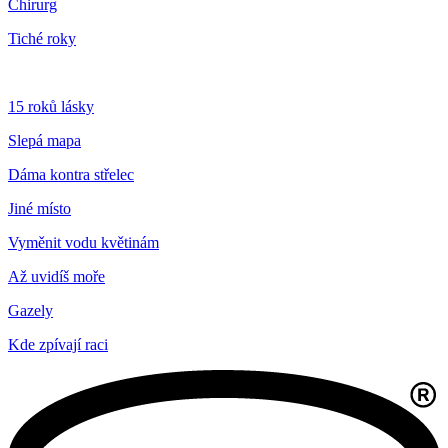
Chirurg
Tiché roky
15 roků lásky
Slepá mapa
Dáma kontra střelec
Jiné místo
Vyměnit vodu květinám
Až uvidíš moře
Gazely
Kde zpívají raci