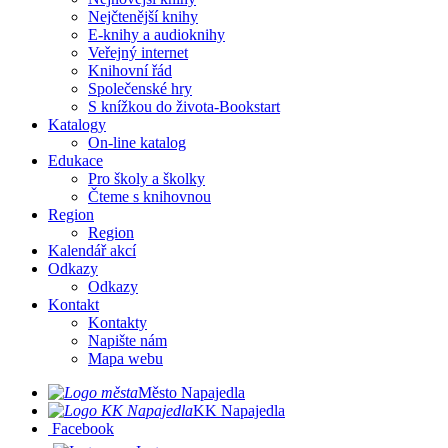
Nejčtenější knihy
E-knihy a audioknihy
Veřejný internet
Knihovní řád
Společenské hry
S knížkou do života-Bookstart
Katalogy
On-line katalog
Edukace
Pro školy a školky
Čteme s knihovnou
Region
Region
Kalendář akcí
Odkazy
Odkazy
Kontakt
Kontakty
Napište nám
Mapa webu
Město Napajedla
KK Napajedla
Facebook