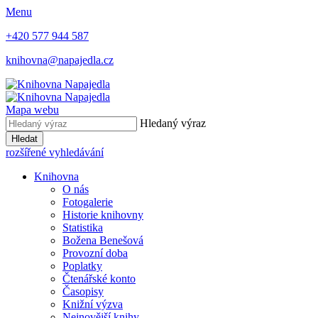
Menu
+420 577 944 587
knihovna@napajedla.cz
Mapa webu
Hledaný výraz
Hledat
rozšířené vyhledávání
Knihovna
O nás
Fotogalerie
Historie knihovny
Statistika
Božena Benešová
Provozní doba
Poplatky
Čtenářské konto
Časopisy
Knižní výzva
Nejnovější knihy