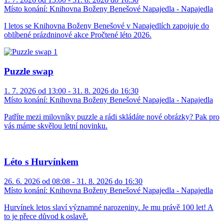
Místo konání:
Knihovna Boženy Benešové Napajedla - Napajedla
I letos se Knihovna Boženy Benešové v Napajedlích zapojuje do
oblíbené prázdninové akce Pročtené léto 2026.
Puzzle swap
1. 7. 2026 od 13:00 - 31. 8. 2026 do 16:30
Místo konání:
Knihovna Boženy Benešové Napajedla - Napajedla
Patříte mezi milovníky puzzle a rádi skládáte nové obrázky? Pak pro
vás máme skvělou letní novinku.
Léto s Hurvínkem
26. 6. 2026 od 08:08 - 31. 8. 2026 do 16:30
Místo konání:
Knihovna Boženy Benešové Napajedla - Napajedla
Hurvínek letos slaví významné narozeniny. Je mu právě 100 let! A
to je přece důvod k oslavě.