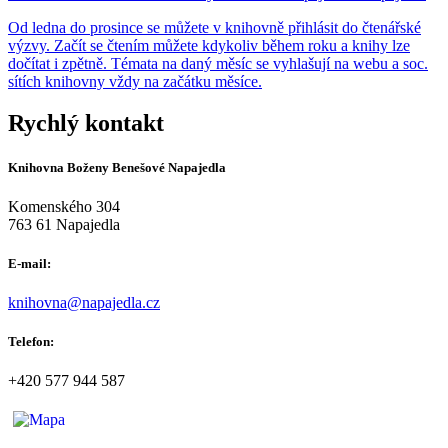
Od ledna do prosince se můžete v knihovně přihlásit do čtenářské
výzvy. Začít se čtením můžete kdykoliv během roku a knihy lze
dočítat i zpětně. Témata na daný měsíc se vyhlašují na webu a soc.
sítích knihovny vždy na začátku měsíce.
Rychlý kontakt
Knihovna Boženy Benešové Napajedla
Komenského 304
763 61 Napajedla
E-mail:
knihovna@napajedla.cz
Telefon:
+420 577 944 587