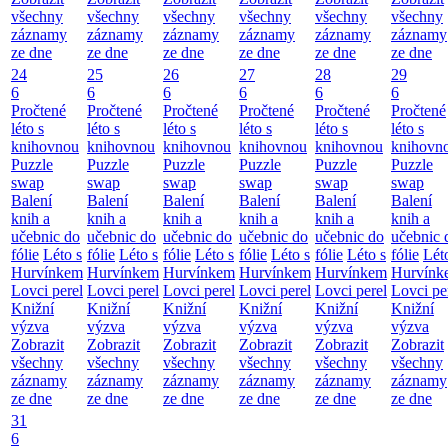
všechny
všechny
všechny
všechny
všechny
všechny
záznamy
záznamy
záznamy
záznamy
záznamy
záznamy
ze dne
ze dne
ze dne
ze dne
ze dne
ze dne
24
25
26
27
28
29
6
6
6
6
6
6
Pročtené
Pročtené
Pročtené
Pročtené
Pročtené
Pročtené
léto s
léto s
léto s
léto s
léto s
léto s
knihovnou
knihovnou
knihovnou
knihovnou
knihovnou
knihovn
Puzzle
Puzzle
Puzzle
Puzzle
Puzzle
Puzzle
swap
swap
swap
swap
swap
swap
Balení
Balení
Balení
Balení
Balení
Balení
knih a
knih a
knih a
knih a
knih a
knih a
učebnic do
učebnic do
učebnic do
učebnic do
učebnic do
učebnic 
fólie
Léto s
fólie
Léto s
fólie
Léto s
fólie
Léto s
fólie
Léto s
fólie
Lét
Hurvínkem
Hurvínkem
Hurvínkem
Hurvínkem
Hurvínkem
Hurvínk
Lovci perel
Lovci perel
Lovci perel
Lovci perel
Lovci perel
Lovci pe
Knižní
Knižní
Knižní
Knižní
Knižní
Knižní
výzva
výzva
výzva
výzva
výzva
výzva
Zobrazit
Zobrazit
Zobrazit
Zobrazit
Zobrazit
Zobrazit
všechny
všechny
všechny
všechny
všechny
všechny
záznamy
záznamy
záznamy
záznamy
záznamy
záznamy
ze dne
ze dne
ze dne
ze dne
ze dne
ze dne
31
6