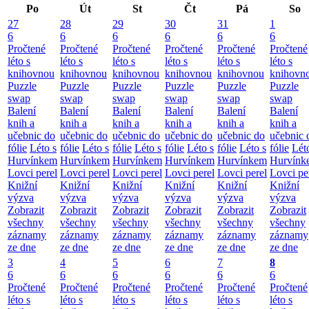
Po
Út
St
Čt
Pá
So
27
28
29
30
31
1
6
6
6
6
6
6
Pročtené
Pročtené
Pročtené
Pročtené
Pročtené
Pročtené
léto s
léto s
léto s
léto s
léto s
léto s
knihovnou
knihovnou
knihovnou
knihovnou
knihovnou
knihovn
Puzzle
Puzzle
Puzzle
Puzzle
Puzzle
Puzzle
swap
swap
swap
swap
swap
swap
Balení
Balení
Balení
Balení
Balení
Balení
knih a
knih a
knih a
knih a
knih a
knih a
učebnic do
učebnic do
učebnic do
učebnic do
učebnic do
učebnic 
fólie
Léto s
fólie
Léto s
fólie
Léto s
fólie
Léto s
fólie
Léto s
fólie
Lét
Hurvínkem
Hurvínkem
Hurvínkem
Hurvínkem
Hurvínkem
Hurvínk
Lovci perel
Lovci perel
Lovci perel
Lovci perel
Lovci perel
Lovci pe
Knižní
Knižní
Knižní
Knižní
Knižní
Knižní
výzva
výzva
výzva
výzva
výzva
výzva
Zobrazit
Zobrazit
Zobrazit
Zobrazit
Zobrazit
Zobrazit
všechny
všechny
všechny
všechny
všechny
všechny
záznamy
záznamy
záznamy
záznamy
záznamy
záznamy
ze dne
ze dne
ze dne
ze dne
ze dne
ze dne
3
4
5
6
7
8
6
6
6
6
6
6
Pročtené
Pročtené
Pročtené
Pročtené
Pročtené
Pročtené
léto s
léto s
léto s
léto s
léto s
léto s