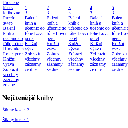
Pročtené
léto s
1
2
3
4
5
knihovnou
3
3
3
3
3
Puzzle
Balení
Balení
Balení
Balení
Balení
swap
knih a
knih a
knih a
knih a
knih a
Balení
učebnic do
učebnic do
učebnic do
učebnic do
učebnic 
knih a
fólie
Lovci
fólie
Lovci
fólie
Lovci
fólie
Lovci
fólie
Lov
učebnic do
perel
perel
perel
perel
perel
fólie
Léto s
Knižní
Knižní
Knižní
Knižní
Knižní
Hurvínkem
výzva
výzva
výzva
výzva
výzva
Lovci perel
Zobrazit
Zobrazit
Zobrazit
Zobrazit
Zobrazit
Knižní
všechny
všechny
všechny
všechny
všechny
výzva
záznamy
záznamy
záznamy
záznamy
záznamy
Zobrazit
ze dne
ze dne
ze dne
ze dne
ze dne
všechny
záznamy
ze dne
Nejčtenější knihy
Šikmý kostel 2
Šikmý kostel 1