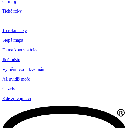
Chirurg
Tiché roky
15 roků lásky
Slepá mapa
Dáma kontra střelec
Jiné místo
Vyměnit vodu květinám
Až uvidíš moře
Gazely
Kde zpívají raci