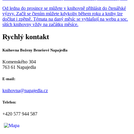
Od ledna do prosince se můžete v knihovně přihlásit do čtenářské
výzvy. Začít se čtením můžete kdykoliv během roku a knihy lze
dočítat i zpětně. Témata na daný měsíc se vyhlašují na webu a soc.
sítích knihovny vždy na začátku měsíce.
Rychlý kontakt
Knihovna Boženy Benešové Napajedla
Komenského 304
763 61 Napajedla
E-mail:
knihovna@napajedla.cz
Telefon:
+420 577 944 587