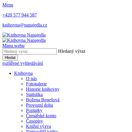
Menu
+420 577 944 587
knihovna@napajedla.cz
Mapa webu
Hledaný výraz
Hledat
rozšířené vyhledávání
Knihovna
O nás
Fotogalerie
Historie knihovny
Statistika
Božena Benešová
Provozní doba
Poplatky
Čtenářské konto
Časopisy
Knižní výzva
Nejnovější knihy