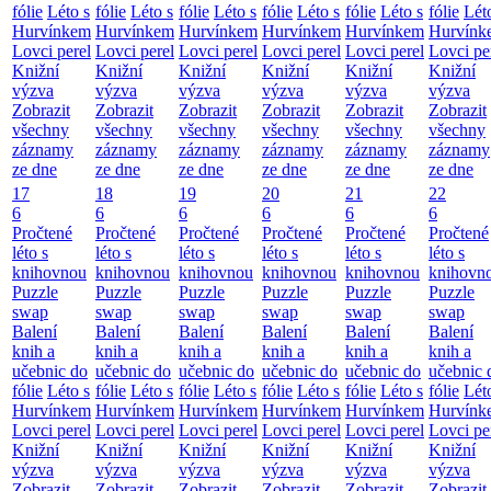
fólie
Léto s
fólie
Léto s
fólie
Léto s
fólie
Léto s
fólie
Léto s
fólie
Lét
Hurvínkem
Hurvínkem
Hurvínkem
Hurvínkem
Hurvínkem
Hurvínk
Lovci perel
Lovci perel
Lovci perel
Lovci perel
Lovci perel
Lovci pe
Knižní
Knižní
Knižní
Knižní
Knižní
Knižní
výzva
výzva
výzva
výzva
výzva
výzva
Zobrazit
Zobrazit
Zobrazit
Zobrazit
Zobrazit
Zobrazit
všechny
všechny
všechny
všechny
všechny
všechny
záznamy
záznamy
záznamy
záznamy
záznamy
záznamy
ze dne
ze dne
ze dne
ze dne
ze dne
ze dne
17
18
19
20
21
22
6
6
6
6
6
6
Pročtené
Pročtené
Pročtené
Pročtené
Pročtené
Pročtené
léto s
léto s
léto s
léto s
léto s
léto s
knihovnou
knihovnou
knihovnou
knihovnou
knihovnou
knihovn
Puzzle
Puzzle
Puzzle
Puzzle
Puzzle
Puzzle
swap
swap
swap
swap
swap
swap
Balení
Balení
Balení
Balení
Balení
Balení
knih a
knih a
knih a
knih a
knih a
knih a
učebnic do
učebnic do
učebnic do
učebnic do
učebnic do
učebnic 
fólie
Léto s
fólie
Léto s
fólie
Léto s
fólie
Léto s
fólie
Léto s
fólie
Lét
Hurvínkem
Hurvínkem
Hurvínkem
Hurvínkem
Hurvínkem
Hurvínk
Lovci perel
Lovci perel
Lovci perel
Lovci perel
Lovci perel
Lovci pe
Knižní
Knižní
Knižní
Knižní
Knižní
Knižní
výzva
výzva
výzva
výzva
výzva
výzva
Zobrazit
Zobrazit
Zobrazit
Zobrazit
Zobrazit
Zobrazit