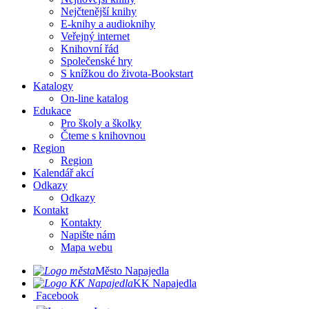
Nejčtenější knihy
E-knihy a audioknihy
Veřejný internet
Knihovní řád
Společenské hry
S knížkou do života-Bookstart
Katalogy
On-line katalog
Edukace
Pro školy a školky
Čteme s knihovnou
Region
Region
Kalendář akcí
Odkazy
Odkazy
Kontakt
Kontakty
Napište nám
Mapa webu
Město Napajedla
KK Napajedla
Facebook