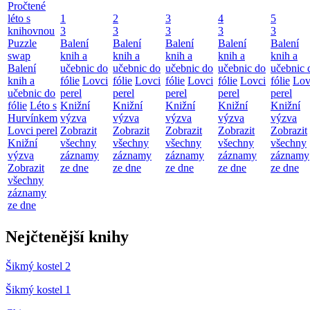
Pročtené
léto s
1
2
3
4
5
knihovnou
3
3
3
3
3
Puzzle
Balení
Balení
Balení
Balení
Balení
swap
knih a
knih a
knih a
knih a
knih a
Balení
učebnic do
učebnic do
učebnic do
učebnic do
učebnic 
knih a
fólie
Lovci
fólie
Lovci
fólie
Lovci
fólie
Lovci
fólie
Lov
učebnic do
perel
perel
perel
perel
perel
fólie
Léto s
Knižní
Knižní
Knižní
Knižní
Knižní
Hurvínkem
výzva
výzva
výzva
výzva
výzva
Lovci perel
Zobrazit
Zobrazit
Zobrazit
Zobrazit
Zobrazit
Knižní
všechny
všechny
všechny
všechny
všechny
výzva
záznamy
záznamy
záznamy
záznamy
záznamy
Zobrazit
ze dne
ze dne
ze dne
ze dne
ze dne
všechny
záznamy
ze dne
Nejčtenější knihy
Šikmý kostel 2
Šikmý kostel 1