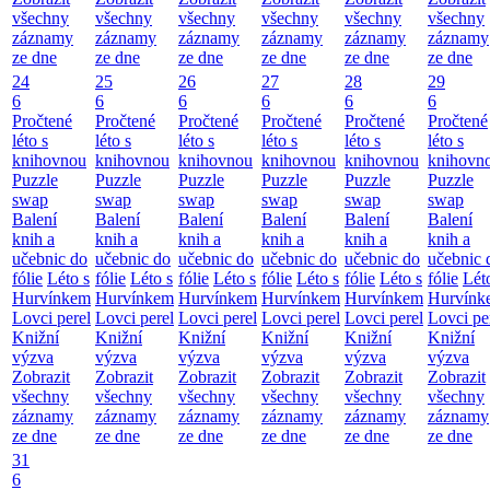
všechny
všechny
všechny
všechny
všechny
všechny
záznamy
záznamy
záznamy
záznamy
záznamy
záznamy
ze dne
ze dne
ze dne
ze dne
ze dne
ze dne
24
25
26
27
28
29
6
6
6
6
6
6
Pročtené
Pročtené
Pročtené
Pročtené
Pročtené
Pročtené
léto s
léto s
léto s
léto s
léto s
léto s
knihovnou
knihovnou
knihovnou
knihovnou
knihovnou
knihovn
Puzzle
Puzzle
Puzzle
Puzzle
Puzzle
Puzzle
swap
swap
swap
swap
swap
swap
Balení
Balení
Balení
Balení
Balení
Balení
knih a
knih a
knih a
knih a
knih a
knih a
učebnic do
učebnic do
učebnic do
učebnic do
učebnic do
učebnic 
fólie
Léto s
fólie
Léto s
fólie
Léto s
fólie
Léto s
fólie
Léto s
fólie
Lét
Hurvínkem
Hurvínkem
Hurvínkem
Hurvínkem
Hurvínkem
Hurvínk
Lovci perel
Lovci perel
Lovci perel
Lovci perel
Lovci perel
Lovci pe
Knižní
Knižní
Knižní
Knižní
Knižní
Knižní
výzva
výzva
výzva
výzva
výzva
výzva
Zobrazit
Zobrazit
Zobrazit
Zobrazit
Zobrazit
Zobrazit
všechny
všechny
všechny
všechny
všechny
všechny
záznamy
záznamy
záznamy
záznamy
záznamy
záznamy
ze dne
ze dne
ze dne
ze dne
ze dne
ze dne
31
6