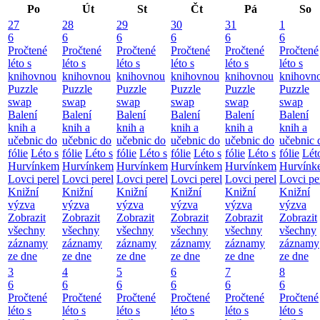
Po
Út
St
Čt
Pá
So
27
28
29
30
31
1
6
6
6
6
6
6
Pročtené
Pročtené
Pročtené
Pročtené
Pročtené
Pročtené
léto s
léto s
léto s
léto s
léto s
léto s
knihovnou
knihovnou
knihovnou
knihovnou
knihovnou
knihovn
Puzzle
Puzzle
Puzzle
Puzzle
Puzzle
Puzzle
swap
swap
swap
swap
swap
swap
Balení
Balení
Balení
Balení
Balení
Balení
knih a
knih a
knih a
knih a
knih a
knih a
učebnic do
učebnic do
učebnic do
učebnic do
učebnic do
učebnic 
fólie
Léto s
fólie
Léto s
fólie
Léto s
fólie
Léto s
fólie
Léto s
fólie
Lét
Hurvínkem
Hurvínkem
Hurvínkem
Hurvínkem
Hurvínkem
Hurvínk
Lovci perel
Lovci perel
Lovci perel
Lovci perel
Lovci perel
Lovci pe
Knižní
Knižní
Knižní
Knižní
Knižní
Knižní
výzva
výzva
výzva
výzva
výzva
výzva
Zobrazit
Zobrazit
Zobrazit
Zobrazit
Zobrazit
Zobrazit
všechny
všechny
všechny
všechny
všechny
všechny
záznamy
záznamy
záznamy
záznamy
záznamy
záznamy
ze dne
ze dne
ze dne
ze dne
ze dne
ze dne
3
4
5
6
7
8
6
6
6
6
6
6
Pročtené
Pročtené
Pročtené
Pročtené
Pročtené
Pročtené
léto s
léto s
léto s
léto s
léto s
léto s