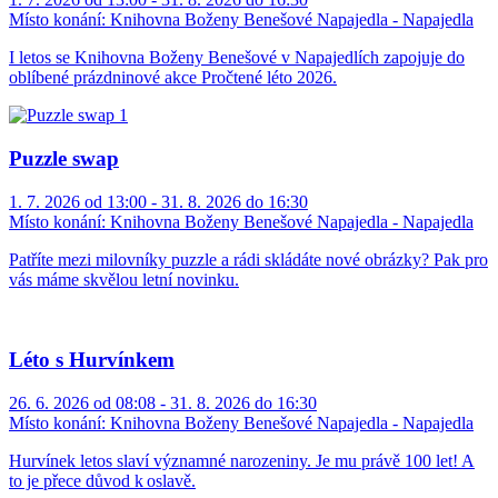
Místo konání:
Knihovna Boženy Benešové Napajedla - Napajedla
I letos se Knihovna Boženy Benešové v Napajedlích zapojuje do
oblíbené prázdninové akce Pročtené léto 2026.
Puzzle swap
1. 7. 2026 od 13:00 - 31. 8. 2026 do 16:30
Místo konání:
Knihovna Boženy Benešové Napajedla - Napajedla
Patříte mezi milovníky puzzle a rádi skládáte nové obrázky? Pak pro
vás máme skvělou letní novinku.
Léto s Hurvínkem
26. 6. 2026 od 08:08 - 31. 8. 2026 do 16:30
Místo konání:
Knihovna Boženy Benešové Napajedla - Napajedla
Hurvínek letos slaví významné narozeniny. Je mu právě 100 let! A
to je přece důvod k oslavě.