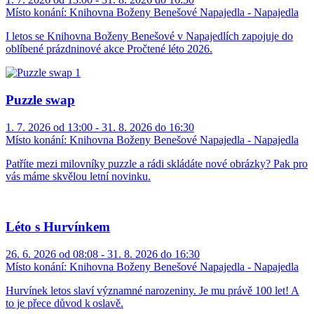
Místo konání:
Knihovna Boženy Benešové Napajedla - Napajedla
I letos se Knihovna Boženy Benešové v Napajedlích zapojuje do
oblíbené prázdninové akce Pročtené léto 2026.
Puzzle swap
1. 7. 2026 od 13:00 - 31. 8. 2026 do 16:30
Místo konání:
Knihovna Boženy Benešové Napajedla - Napajedla
Patříte mezi milovníky puzzle a rádi skládáte nové obrázky? Pak pro
vás máme skvělou letní novinku.
Léto s Hurvínkem
26. 6. 2026 od 08:08 - 31. 8. 2026 do 16:30
Místo konání:
Knihovna Boženy Benešové Napajedla - Napajedla
Hurvínek letos slaví významné narozeniny. Je mu právě 100 let! A
to je přece důvod k oslavě.