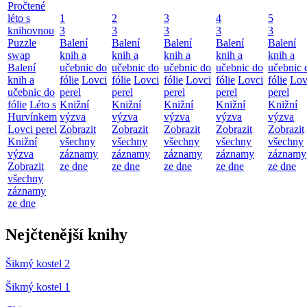
Pročtené
léto s
1
2
3
4
5
knihovnou
3
3
3
3
3
Puzzle
Balení
Balení
Balení
Balení
Balení
swap
knih a
knih a
knih a
knih a
knih a
Balení
učebnic do
učebnic do
učebnic do
učebnic do
učebnic 
knih a
fólie
Lovci
fólie
Lovci
fólie
Lovci
fólie
Lovci
fólie
Lov
učebnic do
perel
perel
perel
perel
perel
fólie
Léto s
Knižní
Knižní
Knižní
Knižní
Knižní
Hurvínkem
výzva
výzva
výzva
výzva
výzva
Lovci perel
Zobrazit
Zobrazit
Zobrazit
Zobrazit
Zobrazit
Knižní
všechny
všechny
všechny
všechny
všechny
výzva
záznamy
záznamy
záznamy
záznamy
záznamy
Zobrazit
ze dne
ze dne
ze dne
ze dne
ze dne
všechny
záznamy
ze dne
Nejčtenější knihy
Šikmý kostel 2
Šikmý kostel 1