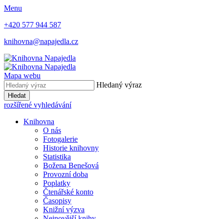
Menu
+420 577 944 587
knihovna@napajedla.cz
Mapa webu
Hledaný výraz
Hledat
rozšířené vyhledávání
Knihovna
O nás
Fotogalerie
Historie knihovny
Statistika
Božena Benešová
Provozní doba
Poplatky
Čtenářské konto
Časopisy
Knižní výzva
Nejnovější knihy