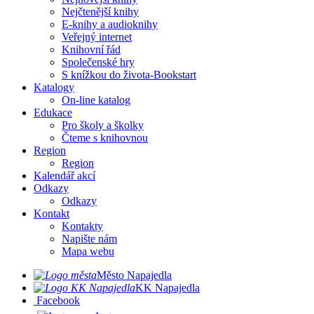
Nejčtenější knihy
E-knihy a audioknihy
Veřejný internet
Knihovní řád
Společenské hry
S knížkou do života-Bookstart
Katalogy
On-line katalog
Edukace
Pro školy a školky
Čteme s knihovnou
Region
Region
Kalendář akcí
Odkazy
Odkazy
Kontakt
Kontakty
Napište nám
Mapa webu
Město Napajedla
KK Napajedla
Facebook