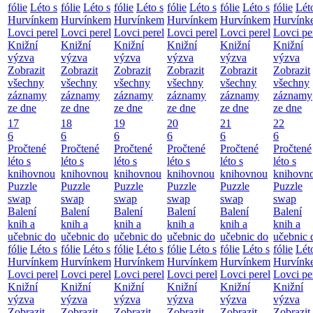
fólie
Léto s
fólie
Léto s
fólie
Léto s
fólie
Léto s
fólie
Léto s
fólie
Lét
Hurvínkem
Hurvínkem
Hurvínkem
Hurvínkem
Hurvínkem
Hurvínk
Lovci perel
Lovci perel
Lovci perel
Lovci perel
Lovci perel
Lovci pe
Knižní
Knižní
Knižní
Knižní
Knižní
Knižní
výzva
výzva
výzva
výzva
výzva
výzva
Zobrazit
Zobrazit
Zobrazit
Zobrazit
Zobrazit
Zobrazit
všechny
všechny
všechny
všechny
všechny
všechny
záznamy
záznamy
záznamy
záznamy
záznamy
záznamy
ze dne
ze dne
ze dne
ze dne
ze dne
ze dne
17
18
19
20
21
22
6
6
6
6
6
6
Pročtené
Pročtené
Pročtené
Pročtené
Pročtené
Pročtené
léto s
léto s
léto s
léto s
léto s
léto s
knihovnou
knihovnou
knihovnou
knihovnou
knihovnou
knihovn
Puzzle
Puzzle
Puzzle
Puzzle
Puzzle
Puzzle
swap
swap
swap
swap
swap
swap
Balení
Balení
Balení
Balení
Balení
Balení
knih a
knih a
knih a
knih a
knih a
knih a
učebnic do
učebnic do
učebnic do
učebnic do
učebnic do
učebnic 
fólie
Léto s
fólie
Léto s
fólie
Léto s
fólie
Léto s
fólie
Léto s
fólie
Lét
Hurvínkem
Hurvínkem
Hurvínkem
Hurvínkem
Hurvínkem
Hurvínk
Lovci perel
Lovci perel
Lovci perel
Lovci perel
Lovci perel
Lovci pe
Knižní
Knižní
Knižní
Knižní
Knižní
Knižní
výzva
výzva
výzva
výzva
výzva
výzva
Zobrazit
Zobrazit
Zobrazit
Zobrazit
Zobrazit
Zobrazit