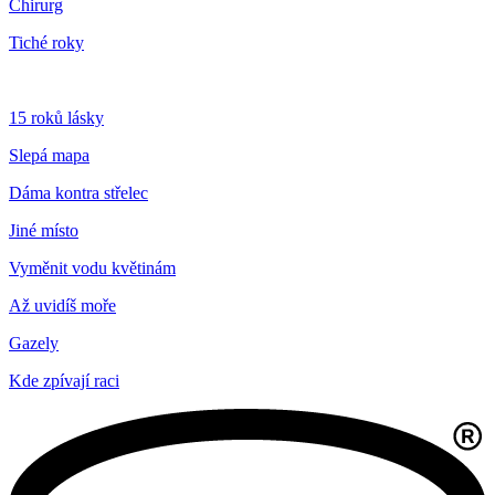
Chirurg
Tiché roky
15 roků lásky
Slepá mapa
Dáma kontra střelec
Jiné místo
Vyměnit vodu květinám
Až uvidíš moře
Gazely
Kde zpívají raci