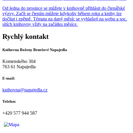
Od ledna do prosince se můžete v knihovně přihlásit do čtenářské
výzvy. Začít se čtením můžete kdykoliv během roku a knihy lze
dočítat i zpětně. Témata na daný měsíc se vyhlašují na webu a soc.
sítích knihovny vždy na začátku měsíce.
Rychlý kontakt
Knihovna Boženy Benešové Napajedla
Komenského 304
763 61 Napajedla
E-mail:
knihovna@napajedla.cz
Telefon:
+420 577 944 587