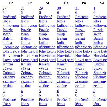
Po
Út
St
Čt
Pá
So
27
28
29
30
31
1
6
6
6
6
6
6
Pročtené
Pročtené
Pročtené
Pročtené
Pročtené
Pročtené
léto s
léto s
léto s
léto s
léto s
léto s
knihovnou
knihovnou
knihovnou
knihovnou
knihovnou
knihovn
Puzzle
Puzzle
Puzzle
Puzzle
Puzzle
Puzzle
swap
swap
swap
swap
swap
swap
Balení
Balení
Balení
Balení
Balení
Balení
knih a
knih a
knih a
knih a
knih a
knih a
učebnic do
učebnic do
učebnic do
učebnic do
učebnic do
učebnic 
fólie
Léto s
fólie
Léto s
fólie
Léto s
fólie
Léto s
fólie
Léto s
fólie
Lét
Hurvínkem
Hurvínkem
Hurvínkem
Hurvínkem
Hurvínkem
Hurvínk
Lovci perel
Lovci perel
Lovci perel
Lovci perel
Lovci perel
Lovci pe
Knižní
Knižní
Knižní
Knižní
Knižní
Knižní
výzva
výzva
výzva
výzva
výzva
výzva
Zobrazit
Zobrazit
Zobrazit
Zobrazit
Zobrazit
Zobrazit
všechny
všechny
všechny
všechny
všechny
všechny
záznamy
záznamy
záznamy
záznamy
záznamy
záznamy
ze dne
ze dne
ze dne
ze dne
ze dne
ze dne
3
4
5
6
7
8
6
6
6
6
6
6
Pročtené
Pročtené
Pročtené
Pročtené
Pročtené
Pročtené
léto s
léto s
léto s
léto s
léto s
léto s