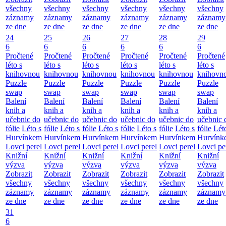
všechny
všechny
všechny
všechny
všechny
všechny
záznamy
záznamy
záznamy
záznamy
záznamy
záznamy
ze dne
ze dne
ze dne
ze dne
ze dne
ze dne
24
25
26
27
28
29
6
6
6
6
6
6
Pročtené
Pročtené
Pročtené
Pročtené
Pročtené
Pročtené
léto s
léto s
léto s
léto s
léto s
léto s
knihovnou
knihovnou
knihovnou
knihovnou
knihovnou
knihovn
Puzzle
Puzzle
Puzzle
Puzzle
Puzzle
Puzzle
swap
swap
swap
swap
swap
swap
Balení
Balení
Balení
Balení
Balení
Balení
knih a
knih a
knih a
knih a
knih a
knih a
učebnic do
učebnic do
učebnic do
učebnic do
učebnic do
učebnic 
fólie
Léto s
fólie
Léto s
fólie
Léto s
fólie
Léto s
fólie
Léto s
fólie
Lét
Hurvínkem
Hurvínkem
Hurvínkem
Hurvínkem
Hurvínkem
Hurvínk
Lovci perel
Lovci perel
Lovci perel
Lovci perel
Lovci perel
Lovci pe
Knižní
Knižní
Knižní
Knižní
Knižní
Knižní
výzva
výzva
výzva
výzva
výzva
výzva
Zobrazit
Zobrazit
Zobrazit
Zobrazit
Zobrazit
Zobrazit
všechny
všechny
všechny
všechny
všechny
všechny
záznamy
záznamy
záznamy
záznamy
záznamy
záznamy
ze dne
ze dne
ze dne
ze dne
ze dne
ze dne
31
6