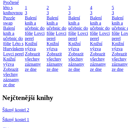
Pročtené
léto s
1
2
3
4
5
knihovnou
3
3
3
3
3
Puzzle
Balení
Balení
Balení
Balení
Balení
swap
knih a
knih a
knih a
knih a
knih a
Balení
učebnic do
učebnic do
učebnic do
učebnic do
učebnic 
knih a
fólie
Lovci
fólie
Lovci
fólie
Lovci
fólie
Lovci
fólie
Lov
učebnic do
perel
perel
perel
perel
perel
fólie
Léto s
Knižní
Knižní
Knižní
Knižní
Knižní
Hurvínkem
výzva
výzva
výzva
výzva
výzva
Lovci perel
Zobrazit
Zobrazit
Zobrazit
Zobrazit
Zobrazit
Knižní
všechny
všechny
všechny
všechny
všechny
výzva
záznamy
záznamy
záznamy
záznamy
záznamy
Zobrazit
ze dne
ze dne
ze dne
ze dne
ze dne
všechny
záznamy
ze dne
Nejčtenější knihy
Šikmý kostel 2
Šikmý kostel 1