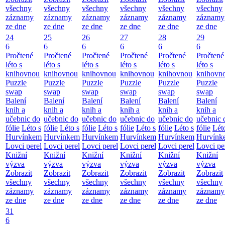
všechny
všechny
všechny
všechny
všechny
všechny
záznamy
záznamy
záznamy
záznamy
záznamy
záznamy
ze dne
ze dne
ze dne
ze dne
ze dne
ze dne
24
25
26
27
28
29
6
6
6
6
6
6
Pročtené
Pročtené
Pročtené
Pročtené
Pročtené
Pročtené
léto s
léto s
léto s
léto s
léto s
léto s
knihovnou
knihovnou
knihovnou
knihovnou
knihovnou
knihovn
Puzzle
Puzzle
Puzzle
Puzzle
Puzzle
Puzzle
swap
swap
swap
swap
swap
swap
Balení
Balení
Balení
Balení
Balení
Balení
knih a
knih a
knih a
knih a
knih a
knih a
učebnic do
učebnic do
učebnic do
učebnic do
učebnic do
učebnic 
fólie
Léto s
fólie
Léto s
fólie
Léto s
fólie
Léto s
fólie
Léto s
fólie
Lét
Hurvínkem
Hurvínkem
Hurvínkem
Hurvínkem
Hurvínkem
Hurvínk
Lovci perel
Lovci perel
Lovci perel
Lovci perel
Lovci perel
Lovci pe
Knižní
Knižní
Knižní
Knižní
Knižní
Knižní
výzva
výzva
výzva
výzva
výzva
výzva
Zobrazit
Zobrazit
Zobrazit
Zobrazit
Zobrazit
Zobrazit
všechny
všechny
všechny
všechny
všechny
všechny
záznamy
záznamy
záznamy
záznamy
záznamy
záznamy
ze dne
ze dne
ze dne
ze dne
ze dne
ze dne
31
6