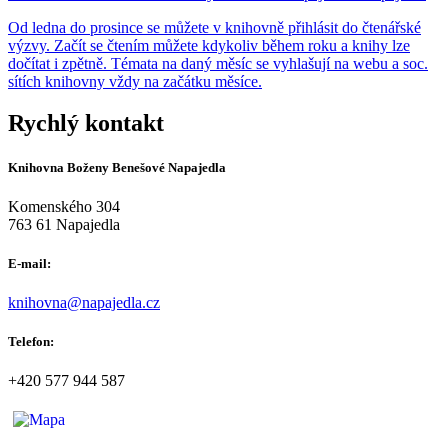
Od ledna do prosince se můžete v knihovně přihlásit do čtenářské
výzvy. Začít se čtením můžete kdykoliv během roku a knihy lze
dočítat i zpětně. Témata na daný měsíc se vyhlašují na webu a soc.
sítích knihovny vždy na začátku měsíce.
Rychlý kontakt
Knihovna Boženy Benešové Napajedla
Komenského 304
763 61 Napajedla
E-mail:
knihovna@napajedla.cz
Telefon:
+420 577 944 587