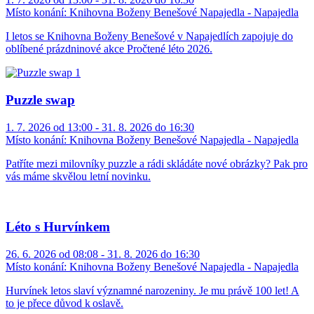
Místo konání:
Knihovna Boženy Benešové Napajedla - Napajedla
I letos se Knihovna Boženy Benešové v Napajedlích zapojuje do
oblíbené prázdninové akce Pročtené léto 2026.
Puzzle swap
1. 7. 2026 od 13:00 - 31. 8. 2026 do 16:30
Místo konání:
Knihovna Boženy Benešové Napajedla - Napajedla
Patříte mezi milovníky puzzle a rádi skládáte nové obrázky? Pak pro
vás máme skvělou letní novinku.
Léto s Hurvínkem
26. 6. 2026 od 08:08 - 31. 8. 2026 do 16:30
Místo konání:
Knihovna Boženy Benešové Napajedla - Napajedla
Hurvínek letos slaví významné narozeniny. Je mu právě 100 let! A
to je přece důvod k oslavě.