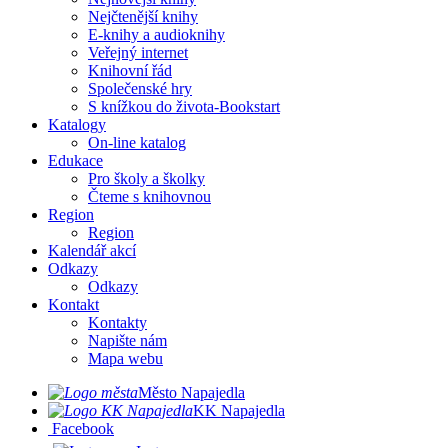
Nejčtenější knihy
E-knihy a audioknihy
Veřejný internet
Knihovní řád
Společenské hry
S knížkou do života-Bookstart
Katalogy
On-line katalog
Edukace
Pro školy a školky
Čteme s knihovnou
Region
Region
Kalendář akcí
Odkazy
Odkazy
Kontakt
Kontakty
Napište nám
Mapa webu
Město Napajedla
KK Napajedla
Facebook