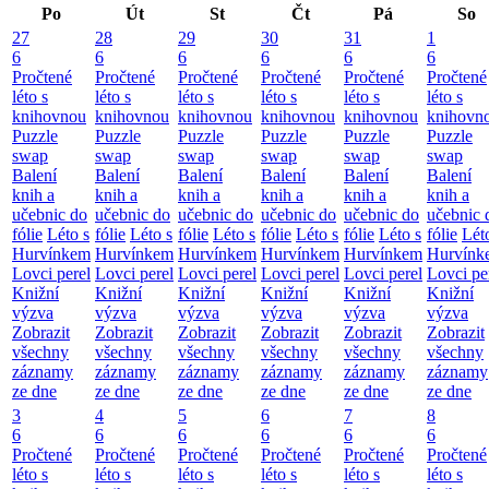
Po
Út
St
Čt
Pá
So
27
28
29
30
31
1
6
6
6
6
6
6
Pročtené
Pročtené
Pročtené
Pročtené
Pročtené
Pročtené
léto s
léto s
léto s
léto s
léto s
léto s
knihovnou
knihovnou
knihovnou
knihovnou
knihovnou
knihovn
Puzzle
Puzzle
Puzzle
Puzzle
Puzzle
Puzzle
swap
swap
swap
swap
swap
swap
Balení
Balení
Balení
Balení
Balení
Balení
knih a
knih a
knih a
knih a
knih a
knih a
učebnic do
učebnic do
učebnic do
učebnic do
učebnic do
učebnic 
fólie
Léto s
fólie
Léto s
fólie
Léto s
fólie
Léto s
fólie
Léto s
fólie
Lét
Hurvínkem
Hurvínkem
Hurvínkem
Hurvínkem
Hurvínkem
Hurvínk
Lovci perel
Lovci perel
Lovci perel
Lovci perel
Lovci perel
Lovci pe
Knižní
Knižní
Knižní
Knižní
Knižní
Knižní
výzva
výzva
výzva
výzva
výzva
výzva
Zobrazit
Zobrazit
Zobrazit
Zobrazit
Zobrazit
Zobrazit
všechny
všechny
všechny
všechny
všechny
všechny
záznamy
záznamy
záznamy
záznamy
záznamy
záznamy
ze dne
ze dne
ze dne
ze dne
ze dne
ze dne
3
4
5
6
7
8
6
6
6
6
6
6
Pročtené
Pročtené
Pročtené
Pročtené
Pročtené
Pročtené
léto s
léto s
léto s
léto s
léto s
léto s