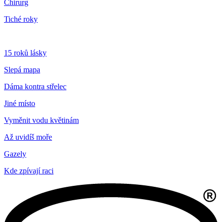
Chirurg
Tiché roky
15 roků lásky
Slepá mapa
Dáma kontra střelec
Jiné místo
Vyměnit vodu květinám
Až uvidíš moře
Gazely
Kde zpívají raci