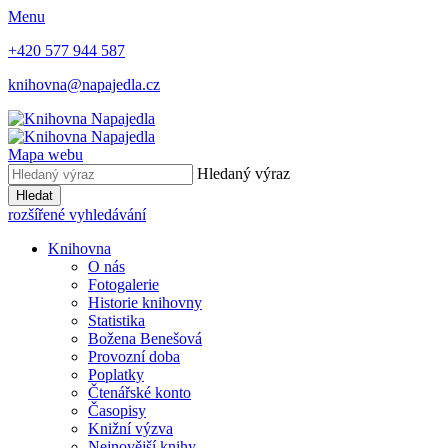
Menu
+420 577 944 587
knihovna@napajedla.cz
Mapa webu
Hledaný výraz
Hledat
rozšířené vyhledávání
Knihovna
O nás
Fotogalerie
Historie knihovny
Statistika
Božena Benešová
Provozní doba
Poplatky
Čtenářské konto
Časopisy
Knižní výzva
Nejnovější knihy