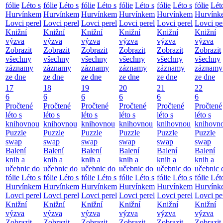
fólie
Léto s
fólie
Léto s
fólie
Léto s
fólie
Léto s
fólie
Léto s
fólie
Lét
Hurvínkem
Hurvínkem
Hurvínkem
Hurvínkem
Hurvínkem
Hurvínk
Lovci perel
Lovci perel
Lovci perel
Lovci perel
Lovci perel
Lovci pe
Knižní
Knižní
Knižní
Knižní
Knižní
Knižní
výzva
výzva
výzva
výzva
výzva
výzva
Zobrazit
Zobrazit
Zobrazit
Zobrazit
Zobrazit
Zobrazit
všechny
všechny
všechny
všechny
všechny
všechny
záznamy
záznamy
záznamy
záznamy
záznamy
záznamy
ze dne
ze dne
ze dne
ze dne
ze dne
ze dne
17
18
19
20
21
22
6
6
6
6
6
6
Pročtené
Pročtené
Pročtené
Pročtené
Pročtené
Pročtené
léto s
léto s
léto s
léto s
léto s
léto s
knihovnou
knihovnou
knihovnou
knihovnou
knihovnou
knihovn
Puzzle
Puzzle
Puzzle
Puzzle
Puzzle
Puzzle
swap
swap
swap
swap
swap
swap
Balení
Balení
Balení
Balení
Balení
Balení
knih a
knih a
knih a
knih a
knih a
knih a
učebnic do
učebnic do
učebnic do
učebnic do
učebnic do
učebnic 
fólie
Léto s
fólie
Léto s
fólie
Léto s
fólie
Léto s
fólie
Léto s
fólie
Lét
Hurvínkem
Hurvínkem
Hurvínkem
Hurvínkem
Hurvínkem
Hurvínk
Lovci perel
Lovci perel
Lovci perel
Lovci perel
Lovci perel
Lovci pe
Knižní
Knižní
Knižní
Knižní
Knižní
Knižní
výzva
výzva
výzva
výzva
výzva
výzva
Zobrazit
Zobrazit
Zobrazit
Zobrazit
Zobrazit
Zobrazit