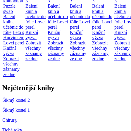
knihovnou
3
3
3
3
3
Puzzle
Balení
Balení
Balení
Balení
Balení
swap
knih a
knih a
knih a
knih a
knih a
Balení
učebnic do
učebnic do
učebnic do
učebnic do
učebnic 
knih a
fólie
Lovci
fólie
Lovci
fólie
Lovci
fólie
Lovci
fólie
Lov
učebnic do
perel
perel
perel
perel
perel
fólie
Léto s
Knižní
Knižní
Knižní
Knižní
Knižní
Hurvínkem
výzva
výzva
výzva
výzva
výzva
Lovci perel
Zobrazit
Zobrazit
Zobrazit
Zobrazit
Zobrazit
Knižní
všechny
všechny
všechny
všechny
všechny
výzva
záznamy
záznamy
záznamy
záznamy
záznamy
Zobrazit
ze dne
ze dne
ze dne
ze dne
ze dne
všechny
záznamy
ze dne
Nejčtenější knihy
Šikmý kostel 2
Šikmý kostel 1
Chirurg
Tiché roky