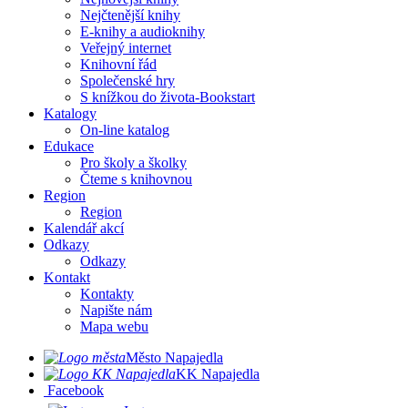
Nejčtenější knihy
E-knihy a audioknihy
Veřejný internet
Knihovní řád
Společenské hry
S knížkou do života-Bookstart
Katalogy
On-line katalog
Edukace
Pro školy a školky
Čteme s knihovnou
Region
Region
Kalendář akcí
Odkazy
Odkazy
Kontakt
Kontakty
Napište nám
Mapa webu
Město Napajedla
KK Napajedla
Facebook