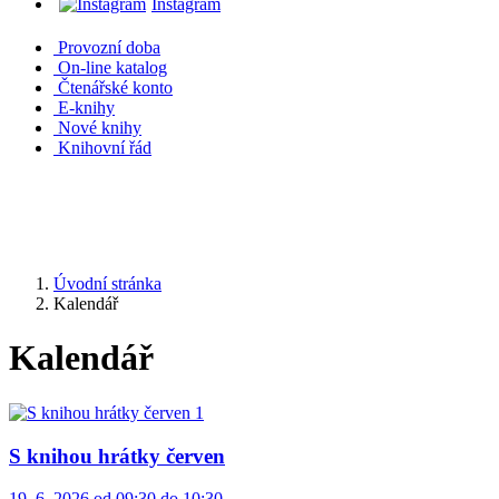
Instagram
Provozní doba
On-line katalog
Čtenářské konto
E-knihy
Nové knihy
Knihovní řád
Úvodní stránka
Kalendář
Kalendář
S knihou hrátky červen
19. 6. 2026 od 09:30 do 10:30