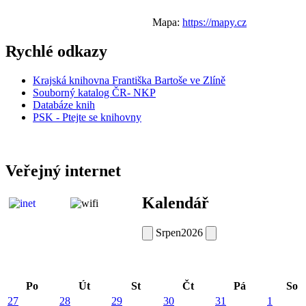
Mapa:
https://mapy.cz
Rychlé odkazy
Krajská knihovna Františka Bartoše ve Zlíně
Souborný katalog ČR- NKP
Databáze knih
PSK - Ptejte se knihovny
Veřejný internet
Kalendář
Srpen
2026
Po
Út
St
Čt
Pá
So
27
28
29
30
31
1