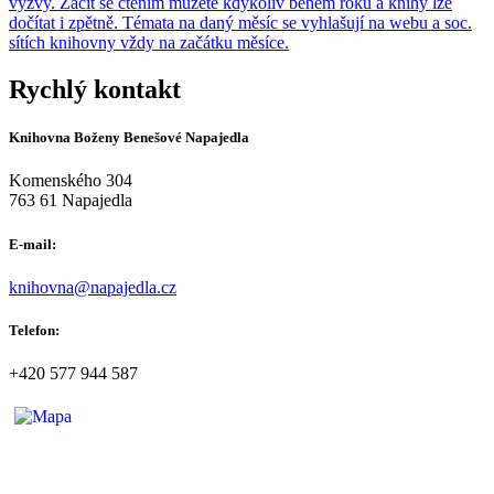
výzvy. Začít se čtením můžete kdykoliv během roku a knihy lze
dočítat i zpětně. Témata na daný měsíc se vyhlašují na webu a soc.
sítích knihovny vždy na začátku měsíce.
Rychlý kontakt
Knihovna Boženy Benešové Napajedla
Komenského 304
763 61 Napajedla
E-mail:
knihovna@napajedla.cz
Telefon:
+420 577 944 587