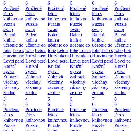
6
6
6
6
6
6
Pročtené
Pročtené
Pročtené
Pročtené
Pročtené
Pročtené
léto s
léto s
léto s
léto s
léto s
léto s
knihovnou
knihovnou
knihovnou
knihovnou
knihovnou
knihovn
Puzzle
Puzzle
Puzzle
Puzzle
Puzzle
Puzzle
swap
swap
swap
swap
swap
swap
Balení
Balení
Balení
Balení
Balení
Balení
knih a
knih a
knih a
knih a
knih a
knih a
učebnic do
učebnic do
učebnic do
učebnic do
učebnic do
učebnic 
fólie
Léto s
fólie
Léto s
fólie
Léto s
fólie
Léto s
fólie
Léto s
fólie
Lét
Hurvínkem
Hurvínkem
Hurvínkem
Hurvínkem
Hurvínkem
Hurvínk
Lovci perel
Lovci perel
Lovci perel
Lovci perel
Lovci perel
Lovci pe
Knižní
Knižní
Knižní
Knižní
Knižní
Knižní
výzva
výzva
výzva
výzva
výzva
výzva
Zobrazit
Zobrazit
Zobrazit
Zobrazit
Zobrazit
Zobrazit
všechny
všechny
všechny
všechny
všechny
všechny
záznamy
záznamy
záznamy
záznamy
záznamy
záznamy
ze dne
ze dne
ze dne
ze dne
ze dne
ze dne
3
4
5
6
7
8
6
6
6
6
6
6
Pročtené
Pročtené
Pročtené
Pročtené
Pročtené
Pročtené
léto s
léto s
léto s
léto s
léto s
léto s
knihovnou
knihovnou
knihovnou
knihovnou
knihovnou
knihovn
Puzzle
Puzzle
Puzzle
Puzzle
Puzzle
Puzzle
swap
swap
swap
swap
swap
swap