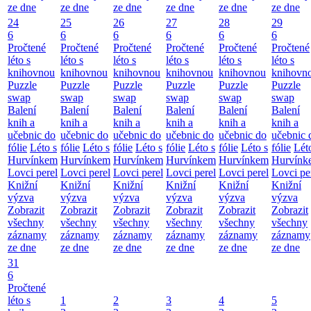
ze dne
ze dne
ze dne
ze dne
ze dne
ze dne
24
25
26
27
28
29
6
6
6
6
6
6
Pročtené
Pročtené
Pročtené
Pročtené
Pročtené
Pročtené
léto s
léto s
léto s
léto s
léto s
léto s
knihovnou
knihovnou
knihovnou
knihovnou
knihovnou
knihovn
Puzzle
Puzzle
Puzzle
Puzzle
Puzzle
Puzzle
swap
swap
swap
swap
swap
swap
Balení
Balení
Balení
Balení
Balení
Balení
knih a
knih a
knih a
knih a
knih a
knih a
učebnic do
učebnic do
učebnic do
učebnic do
učebnic do
učebnic 
fólie
Léto s
fólie
Léto s
fólie
Léto s
fólie
Léto s
fólie
Léto s
fólie
Lét
Hurvínkem
Hurvínkem
Hurvínkem
Hurvínkem
Hurvínkem
Hurvínk
Lovci perel
Lovci perel
Lovci perel
Lovci perel
Lovci perel
Lovci pe
Knižní
Knižní
Knižní
Knižní
Knižní
Knižní
výzva
výzva
výzva
výzva
výzva
výzva
Zobrazit
Zobrazit
Zobrazit
Zobrazit
Zobrazit
Zobrazit
všechny
všechny
všechny
všechny
všechny
všechny
záznamy
záznamy
záznamy
záznamy
záznamy
záznamy
ze dne
ze dne
ze dne
ze dne
ze dne
ze dne
31
6
Pročtené
léto s
1
2
3
4
5