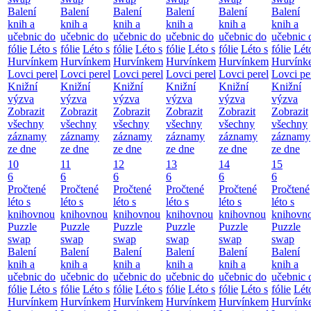
Balení
Balení
Balení
Balení
Balení
Balení
knih a
knih a
knih a
knih a
knih a
knih a
učebnic do
učebnic do
učebnic do
učebnic do
učebnic do
učebnic 
fólie
Léto s
fólie
Léto s
fólie
Léto s
fólie
Léto s
fólie
Léto s
fólie
Lét
Hurvínkem
Hurvínkem
Hurvínkem
Hurvínkem
Hurvínkem
Hurvínk
Lovci perel
Lovci perel
Lovci perel
Lovci perel
Lovci perel
Lovci pe
Knižní
Knižní
Knižní
Knižní
Knižní
Knižní
výzva
výzva
výzva
výzva
výzva
výzva
Zobrazit
Zobrazit
Zobrazit
Zobrazit
Zobrazit
Zobrazit
všechny
všechny
všechny
všechny
všechny
všechny
záznamy
záznamy
záznamy
záznamy
záznamy
záznamy
ze dne
ze dne
ze dne
ze dne
ze dne
ze dne
10
11
12
13
14
15
6
6
6
6
6
6
Pročtené
Pročtené
Pročtené
Pročtené
Pročtené
Pročtené
léto s
léto s
léto s
léto s
léto s
léto s
knihovnou
knihovnou
knihovnou
knihovnou
knihovnou
knihovn
Puzzle
Puzzle
Puzzle
Puzzle
Puzzle
Puzzle
swap
swap
swap
swap
swap
swap
Balení
Balení
Balení
Balení
Balení
Balení
knih a
knih a
knih a
knih a
knih a
knih a
učebnic do
učebnic do
učebnic do
učebnic do
učebnic do
učebnic 
fólie
Léto s
fólie
Léto s
fólie
Léto s
fólie
Léto s
fólie
Léto s
fólie
Lét
Hurvínkem
Hurvínkem
Hurvínkem
Hurvínkem
Hurvínkem
Hurvínk