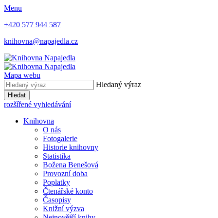
Menu
+420 577 944 587
knihovna@napajedla.cz
Mapa webu
Hledaný výraz
Hledat
rozšířené vyhledávání
Knihovna
O nás
Fotogalerie
Historie knihovny
Statistika
Božena Benešová
Provozní doba
Poplatky
Čtenářské konto
Časopisy
Knižní výzva
Nejnovější knihy