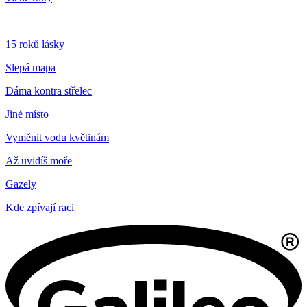
15 roků lásky
Slepá mapa
Dáma kontra střelec
Jiné místo
Vyměnit vodu květinám
Až uvidíš moře
Gazely
Kde zpívají raci