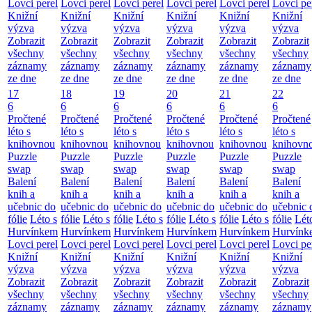
Lovci perel
Lovci perel
Lovci perel
Lovci perel
Lovci perel
Lovci pe
Knižní
Knižní
Knižní
Knižní
Knižní
Knižní
výzva
výzva
výzva
výzva
výzva
výzva
Zobrazit
Zobrazit
Zobrazit
Zobrazit
Zobrazit
Zobrazit
všechny
všechny
všechny
všechny
všechny
všechny
záznamy
záznamy
záznamy
záznamy
záznamy
záznamy
ze dne
ze dne
ze dne
ze dne
ze dne
ze dne
17
18
19
20
21
22
6
6
6
6
6
6
Pročtené
Pročtené
Pročtené
Pročtené
Pročtené
Pročtené
léto s
léto s
léto s
léto s
léto s
léto s
knihovnou
knihovnou
knihovnou
knihovnou
knihovnou
knihovn
Puzzle
Puzzle
Puzzle
Puzzle
Puzzle
Puzzle
swap
swap
swap
swap
swap
swap
Balení
Balení
Balení
Balení
Balení
Balení
knih a
knih a
knih a
knih a
knih a
knih a
učebnic do
učebnic do
učebnic do
učebnic do
učebnic do
učebnic 
fólie
Léto s
fólie
Léto s
fólie
Léto s
fólie
Léto s
fólie
Léto s
fólie
Lét
Hurvínkem
Hurvínkem
Hurvínkem
Hurvínkem
Hurvínkem
Hurvínk
Lovci perel
Lovci perel
Lovci perel
Lovci perel
Lovci perel
Lovci pe
Knižní
Knižní
Knižní
Knižní
Knižní
Knižní
výzva
výzva
výzva
výzva
výzva
výzva
Zobrazit
Zobrazit
Zobrazit
Zobrazit
Zobrazit
Zobrazit
všechny
všechny
všechny
všechny
všechny
všechny
záznamy
záznamy
záznamy
záznamy
záznamy
záznamy