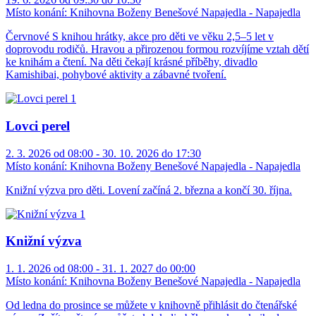
Místo konání:
Knihovna Boženy Benešové Napajedla - Napajedla
Červnové S knihou hrátky, akce pro děti ve věku 2,5–5 let v
doprovodu rodičů. Hravou a přirozenou formou rozvíjíme vztah dětí
ke knihám a čtení. Na děti čekají krásné příběhy, divadlo
Kamishibai, pohybové aktivity a zábavné tvoření.
Lovci perel
2. 3. 2026 od 08:00 - 30. 10. 2026 do 17:30
Místo konání:
Knihovna Boženy Benešové Napajedla - Napajedla
Knižní výzva pro děti. Lovení začíná 2. března a končí 30. října.
Knižní výzva
1. 1. 2026 od 08:00 - 31. 1. 2027 do 00:00
Místo konání:
Knihovna Boženy Benešové Napajedla - Napajedla
Od ledna do prosince se můžete v knihovně přihlásit do čtenářské