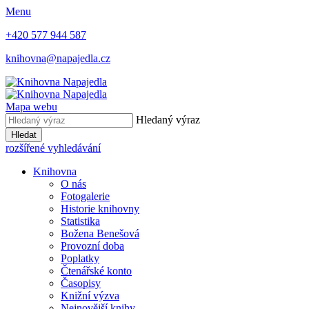
Menu
+420 577 944 587
knihovna@napajedla.cz
Mapa webu
Hledaný výraz
Hledat
rozšířené vyhledávání
Knihovna
O nás
Fotogalerie
Historie knihovny
Statistika
Božena Benešová
Provozní doba
Poplatky
Čtenářské konto
Časopisy
Knižní výzva
Nejnovější knihy