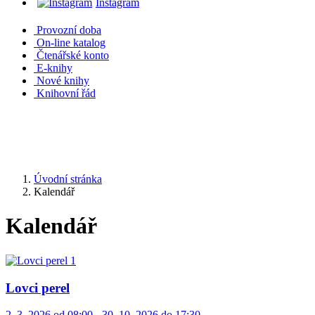
Instagram
Provozní doba
On-line katalog
Čtenářské konto
E-knihy
Nové knihy
Knihovní řád
Úvodní stránka
Kalendář
Kalendář
Lovci perel
2. 3. 2026 od 08:00 - 30. 10. 2026 do 17:30