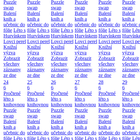
Puzzle
Puzzle
Puzzle
Puzzle
Puzzle
Puzzle
swap
swap
swap
swap
swap
swap
Balení
Balení
Balení
Balení
Balení
Balení
knih a
knih a
knih a
knih a
knih a
knih a
učebnic do
učebnic do
učebnic do
učebnic do
učebnic do
učebnic 
fólie
Léto s
fólie
Léto s
fólie
Léto s
fólie
Léto s
fólie
Léto s
fólie
Lét
Hurvínkem
Hurvínkem
Hurvínkem
Hurvínkem
Hurvínkem
Hurvínk
Lovci perel
Lovci perel
Lovci perel
Lovci perel
Lovci perel
Lovci pe
Knižní
Knižní
Knižní
Knižní
Knižní
Knižní
výzva
výzva
výzva
výzva
výzva
výzva
Zobrazit
Zobrazit
Zobrazit
Zobrazit
Zobrazit
Zobrazit
všechny
všechny
všechny
všechny
všechny
všechny
záznamy
záznamy
záznamy
záznamy
záznamy
záznamy
ze dne
ze dne
ze dne
ze dne
ze dne
ze dne
24
25
26
27
28
29
6
6
6
6
6
6
Pročtené
Pročtené
Pročtené
Pročtené
Pročtené
Pročtené
léto s
léto s
léto s
léto s
léto s
léto s
knihovnou
knihovnou
knihovnou
knihovnou
knihovnou
knihovn
Puzzle
Puzzle
Puzzle
Puzzle
Puzzle
Puzzle
swap
swap
swap
swap
swap
swap
Balení
Balení
Balení
Balení
Balení
Balení
knih a
knih a
knih a
knih a
knih a
knih a
učebnic do
učebnic do
učebnic do
učebnic do
učebnic do
učebnic 
fólie
Léto s
fólie
Léto s
fólie
Léto s
fólie
Léto s
fólie
Léto s
fólie
Lét