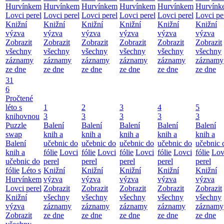
Hurvínkem
Hurvínkem
Hurvínkem
Hurvínkem
Hurvínkem
Hurvínk
Lovci perel
Lovci perel
Lovci perel
Lovci perel
Lovci perel
Lovci pe
Knižní
Knižní
Knižní
Knižní
Knižní
Knižní
výzva
výzva
výzva
výzva
výzva
výzva
Zobrazit
Zobrazit
Zobrazit
Zobrazit
Zobrazit
Zobrazit
všechny
všechny
všechny
všechny
všechny
všechny
záznamy
záznamy
záznamy
záznamy
záznamy
záznamy
ze dne
ze dne
ze dne
ze dne
ze dne
ze dne
31
6
Pročtené
léto s
1
2
3
4
5
knihovnou
3
3
3
3
3
Puzzle
Balení
Balení
Balení
Balení
Balení
swap
knih a
knih a
knih a
knih a
knih a
Balení
učebnic do
učebnic do
učebnic do
učebnic do
učebnic 
knih a
fólie
Lovci
fólie
Lovci
fólie
Lovci
fólie
Lovci
fólie
Lov
učebnic do
perel
perel
perel
perel
perel
fólie
Léto s
Knižní
Knižní
Knižní
Knižní
Knižní
Hurvínkem
výzva
výzva
výzva
výzva
výzva
Lovci perel
Zobrazit
Zobrazit
Zobrazit
Zobrazit
Zobrazit
Knižní
všechny
všechny
všechny
všechny
všechny
výzva
záznamy
záznamy
záznamy
záznamy
záznamy
Zobrazit
ze dne
ze dne
ze dne
ze dne
ze dne