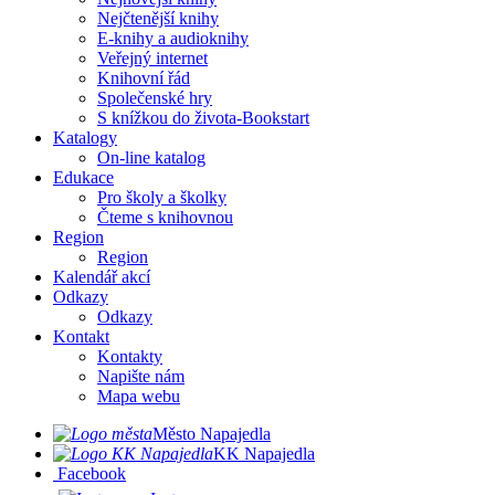
Nejčtenější knihy
E-knihy a audioknihy
Veřejný internet
Knihovní řád
Společenské hry
S knížkou do života-Bookstart
Katalogy
On-line katalog
Edukace
Pro školy a školky
Čteme s knihovnou
Region
Region
Kalendář akcí
Odkazy
Odkazy
Kontakt
Kontakty
Napište nám
Mapa webu
Město Napajedla
KK Napajedla
Facebook