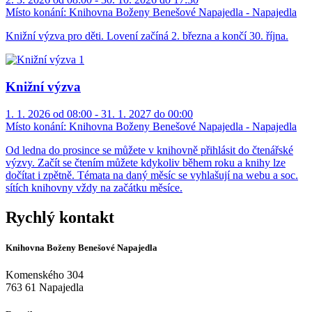
Místo konání:
Knihovna Boženy Benešové Napajedla - Napajedla
Knižní výzva pro děti. Lovení začíná 2. března a končí 30. října.
Knižní výzva
1. 1. 2026 od 08:00 - 31. 1. 2027 do 00:00
Místo konání:
Knihovna Boženy Benešové Napajedla - Napajedla
Od ledna do prosince se můžete v knihovně přihlásit do čtenářské
výzvy. Začít se čtením můžete kdykoliv během roku a knihy lze
dočítat i zpětně. Témata na daný měsíc se vyhlašují na webu a soc.
sítích knihovny vždy na začátku měsíce.
Rychlý kontakt
Knihovna Boženy Benešové Napajedla
Komenského 304
763 61 Napajedla