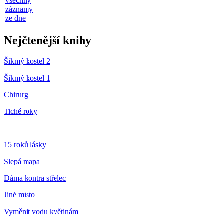
všechny
záznamy
ze dne
Nejčtenější knihy
Šikmý kostel 2
Šikmý kostel 1
Chirurg
Tiché roky
15 roků lásky
Slepá mapa
Dáma kontra střelec
Jiné místo
Vyměnit vodu květinám