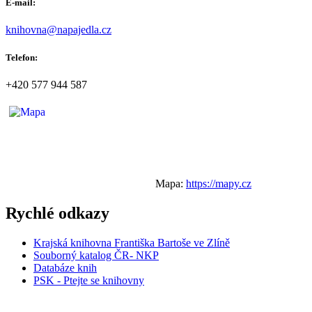
E-mail:
knihovna@napajedla.cz
Telefon:
+420 577 944 587
Mapa:
https://mapy.cz
Rychlé odkazy
Krajská knihovna Františka Bartoše ve Zlíně
Souborný katalog ČR- NKP
Databáze knih
PSK - Ptejte se knihovny