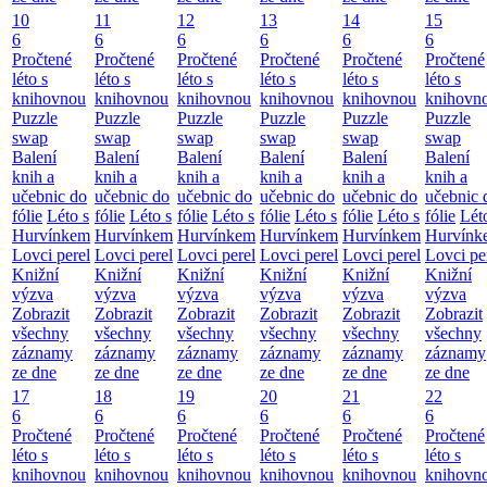
10
11
12
13
14
15
6
6
6
6
6
6
Pročtené
Pročtené
Pročtené
Pročtené
Pročtené
Pročtené
léto s
léto s
léto s
léto s
léto s
léto s
knihovnou
knihovnou
knihovnou
knihovnou
knihovnou
knihovn
Puzzle
Puzzle
Puzzle
Puzzle
Puzzle
Puzzle
swap
swap
swap
swap
swap
swap
Balení
Balení
Balení
Balení
Balení
Balení
knih a
knih a
knih a
knih a
knih a
knih a
učebnic do
učebnic do
učebnic do
učebnic do
učebnic do
učebnic 
fólie
Léto s
fólie
Léto s
fólie
Léto s
fólie
Léto s
fólie
Léto s
fólie
Lét
Hurvínkem
Hurvínkem
Hurvínkem
Hurvínkem
Hurvínkem
Hurvínk
Lovci perel
Lovci perel
Lovci perel
Lovci perel
Lovci perel
Lovci pe
Knižní
Knižní
Knižní
Knižní
Knižní
Knižní
výzva
výzva
výzva
výzva
výzva
výzva
Zobrazit
Zobrazit
Zobrazit
Zobrazit
Zobrazit
Zobrazit
všechny
všechny
všechny
všechny
všechny
všechny
záznamy
záznamy
záznamy
záznamy
záznamy
záznamy
ze dne
ze dne
ze dne
ze dne
ze dne
ze dne
17
18
19
20
21
22
6
6
6
6
6
6
Pročtené
Pročtené
Pročtené
Pročtené
Pročtené
Pročtené
léto s
léto s
léto s
léto s
léto s
léto s
knihovnou
knihovnou
knihovnou
knihovnou
knihovnou
knihovn