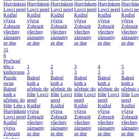
Hurvínkem
Hurvínkem
Hurvínkem
Hurvínkem
Hurvínkem
Hurvínk
Lovci perel
Lovci perel
Lovci perel
Lovci perel
Lovci perel
Lovci pe
Knižní
Knižní
Knižní
Knižní
Knižní
Knižní
výzva
výzva
výzva
výzva
výzva
výzva
Zobrazit
Zobrazit
Zobrazit
Zobrazit
Zobrazit
Zobrazit
všechny
všechny
všechny
všechny
všechny
všechny
záznamy
záznamy
záznamy
záznamy
záznamy
záznamy
ze dne
ze dne
ze dne
ze dne
ze dne
ze dne
31
6
Pročtené
léto s
1
2
3
4
5
knihovnou
3
3
3
3
3
Puzzle
Balení
Balení
Balení
Balení
Balení
swap
knih a
knih a
knih a
knih a
knih a
Balení
učebnic do
učebnic do
učebnic do
učebnic do
učebnic 
knih a
fólie
Lovci
fólie
Lovci
fólie
Lovci
fólie
Lovci
fólie
Lov
učebnic do
perel
perel
perel
perel
perel
fólie
Léto s
Knižní
Knižní
Knižní
Knižní
Knižní
Hurvínkem
výzva
výzva
výzva
výzva
výzva
Lovci perel
Zobrazit
Zobrazit
Zobrazit
Zobrazit
Zobrazit
Knižní
všechny
všechny
všechny
všechny
všechny
výzva
záznamy
záznamy
záznamy
záznamy
záznamy
Zobrazit
ze dne
ze dne
ze dne
ze dne
ze dne