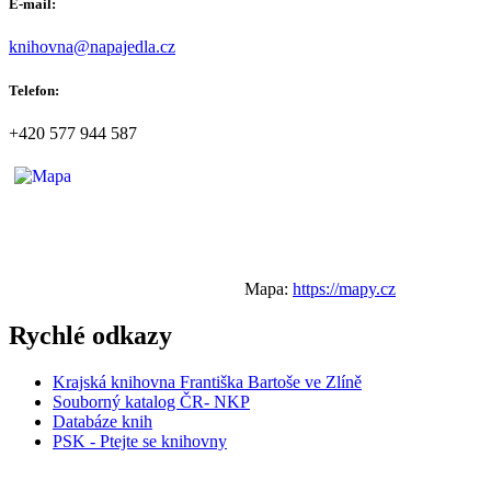
E-mail:
knihovna@napajedla.cz
Telefon:
+420 577 944 587
Mapa:
https://mapy.cz
Rychlé odkazy
Krajská knihovna Františka Bartoše ve Zlíně
Souborný katalog ČR- NKP
Databáze knih
PSK - Ptejte se knihovny