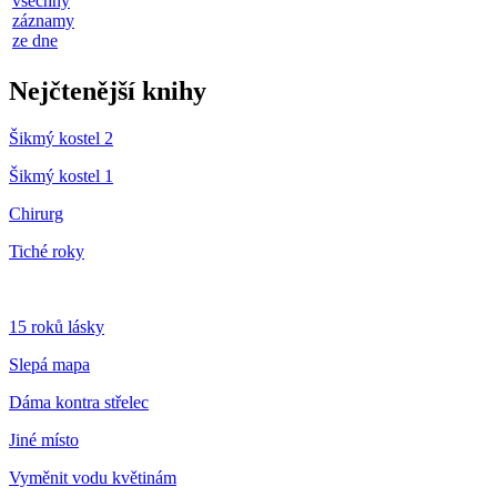
všechny
záznamy
ze dne
Nejčtenější knihy
Šikmý kostel 2
Šikmý kostel 1
Chirurg
Tiché roky
15 roků lásky
Slepá mapa
Dáma kontra střelec
Jiné místo
Vyměnit vodu květinám