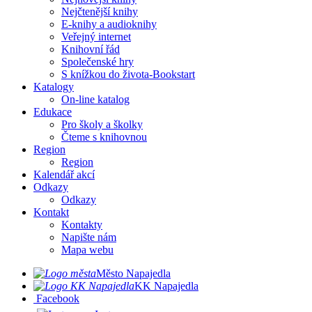
Nejčtenější knihy
E-knihy a audioknihy
Veřejný internet
Knihovní řád
Společenské hry
S knížkou do života-Bookstart
Katalogy
On-line katalog
Edukace
Pro školy a školky
Čteme s knihovnou
Region
Region
Kalendář akcí
Odkazy
Odkazy
Kontakt
Kontakty
Napište nám
Mapa webu
Město Napajedla
KK Napajedla
Facebook