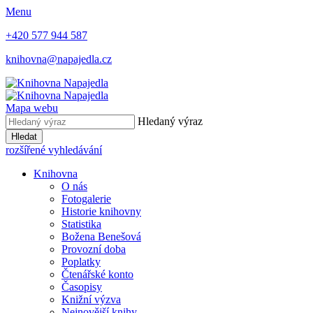
Menu
+420 577 944 587
knihovna@napajedla.cz
Mapa webu
Hledaný výraz
Hledat
rozšířené vyhledávání
Knihovna
O nás
Fotogalerie
Historie knihovny
Statistika
Božena Benešová
Provozní doba
Poplatky
Čtenářské konto
Časopisy
Knižní výzva
Nejnovější knihy