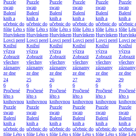
Puzzle
Puzzle
Puzzle
Puzzle
Puzzle
Puzzle
swap
swap
swap
swap
swap
swap
Balení
Balení
Balení
Balení
Balení
Balení
knih a
knih a
knih a
knih a
knih a
knih a
učebnic do
učebnic do
učebnic do
učebnic do
učebnic do
učebnic 
fólie
Léto s
fólie
Léto s
fólie
Léto s
fólie
Léto s
fólie
Léto s
fólie
Lét
Hurvínkem
Hurvínkem
Hurvínkem
Hurvínkem
Hurvínkem
Hurvínk
Lovci perel
Lovci perel
Lovci perel
Lovci perel
Lovci perel
Lovci pe
Knižní
Knižní
Knižní
Knižní
Knižní
Knižní
výzva
výzva
výzva
výzva
výzva
výzva
Zobrazit
Zobrazit
Zobrazit
Zobrazit
Zobrazit
Zobrazit
všechny
všechny
všechny
všechny
všechny
všechny
záznamy
záznamy
záznamy
záznamy
záznamy
záznamy
ze dne
ze dne
ze dne
ze dne
ze dne
ze dne
24
25
26
27
28
29
6
6
6
6
6
6
Pročtené
Pročtené
Pročtené
Pročtené
Pročtené
Pročtené
léto s
léto s
léto s
léto s
léto s
léto s
knihovnou
knihovnou
knihovnou
knihovnou
knihovnou
knihovn
Puzzle
Puzzle
Puzzle
Puzzle
Puzzle
Puzzle
swap
swap
swap
swap
swap
swap
Balení
Balení
Balení
Balení
Balení
Balení
knih a
knih a
knih a
knih a
knih a
knih a
učebnic do
učebnic do
učebnic do
učebnic do
učebnic do
učebnic 
fólie
Léto s
fólie
Léto s
fólie
Léto s
fólie
Léto s
fólie
Léto s
fólie
Lét