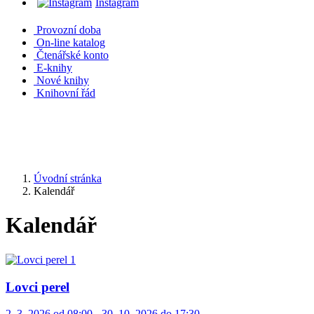
Instagram
Provozní doba
On-line katalog
Čtenářské konto
E-knihy
Nové knihy
Knihovní řád
Úvodní stránka
Kalendář
Kalendář
Lovci perel
2. 3. 2026 od 08:00 - 30. 10. 2026 do 17:30