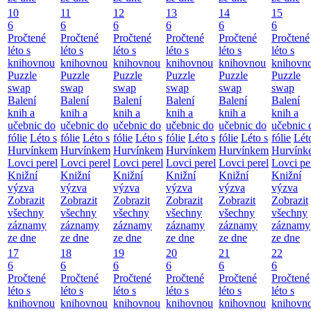
10
11
12
13
14
15
6
6
6
6
6
6
Pročtené
Pročtené
Pročtené
Pročtené
Pročtené
Pročtené
léto s
léto s
léto s
léto s
léto s
léto s
knihovnou
knihovnou
knihovnou
knihovnou
knihovnou
knihovn
Puzzle
Puzzle
Puzzle
Puzzle
Puzzle
Puzzle
swap
swap
swap
swap
swap
swap
Balení
Balení
Balení
Balení
Balení
Balení
knih a
knih a
knih a
knih a
knih a
knih a
učebnic do
učebnic do
učebnic do
učebnic do
učebnic do
učebnic 
fólie
Léto s
fólie
Léto s
fólie
Léto s
fólie
Léto s
fólie
Léto s
fólie
Lét
Hurvínkem
Hurvínkem
Hurvínkem
Hurvínkem
Hurvínkem
Hurvínk
Lovci perel
Lovci perel
Lovci perel
Lovci perel
Lovci perel
Lovci pe
Knižní
Knižní
Knižní
Knižní
Knižní
Knižní
výzva
výzva
výzva
výzva
výzva
výzva
Zobrazit
Zobrazit
Zobrazit
Zobrazit
Zobrazit
Zobrazit
všechny
všechny
všechny
všechny
všechny
všechny
záznamy
záznamy
záznamy
záznamy
záznamy
záznamy
ze dne
ze dne
ze dne
ze dne
ze dne
ze dne
17
18
19
20
21
22
6
6
6
6
6
6
Pročtené
Pročtené
Pročtené
Pročtené
Pročtené
Pročtené
léto s
léto s
léto s
léto s
léto s
léto s
knihovnou
knihovnou
knihovnou
knihovnou
knihovnou
knihovn