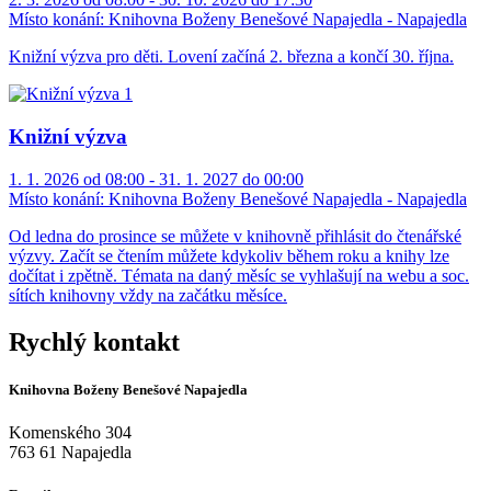
Místo konání:
Knihovna Boženy Benešové Napajedla - Napajedla
Knižní výzva pro děti. Lovení začíná 2. března a končí 30. října.
Knižní výzva
1. 1. 2026 od 08:00 - 31. 1. 2027 do 00:00
Místo konání:
Knihovna Boženy Benešové Napajedla - Napajedla
Od ledna do prosince se můžete v knihovně přihlásit do čtenářské
výzvy. Začít se čtením můžete kdykoliv během roku a knihy lze
dočítat i zpětně. Témata na daný měsíc se vyhlašují na webu a soc.
sítích knihovny vždy na začátku měsíce.
Rychlý kontakt
Knihovna Boženy Benešové Napajedla
Komenského 304
763 61 Napajedla